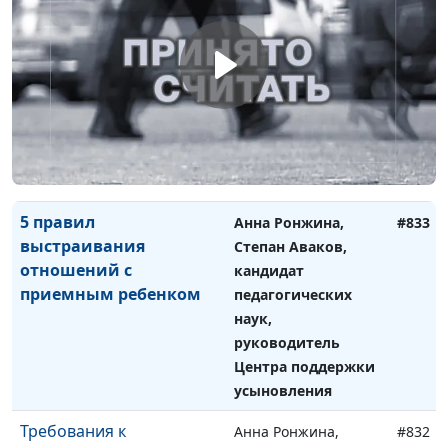
Что нужно знать о
Анна Ронжина,
#834
здоровье приемного
Степан Аваков,
ребенка
кандидат
педагогических
наук, руководитель
Центра поддержки
усыновления
5 правил
Анна Ронжина,
#833
выстраивания
Степан Аваков,
отношений с
кандидат
приемным ребенком
педагогических
наук,
руководитель
Центра поддержки
усыновления
Требования к
Анна Ронжина,
#832