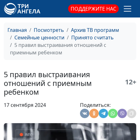
педагогических
наук, руководитель
ПОДДЕРЖИТЕ НАС
Центра поддержки
усыновления
Главная
Посмотреть
Архив ТВ программ
Требования к
Анна Ронжина,
#836
Семейные ценности
Принято считать
приемному ребенку
Степан Аваков,
5 правил выстраивания отношений с
кандидат
приемным ребенком
педагогических
наук, руководитель
5 правил выстраивания
Центра поддержки
12+
усыновления
отношений с приемным
ребенком
Что нужно знать о
Анна Ронжина,
#835
приемном ребенке
Степан Аваков,
17 сентября 2024
Поделиться:
кандидат
педагогических
наук, руководитель
Центра поддержки
усыновления