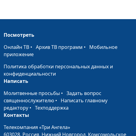
наук, руководитель
Центра поддержки
усыновления
Взаимоотношения
Анна Ронжина,
#829
приемного ребенка с
Посмотреть
Степан Аваков,
кровными родителями
кандидат
Онлайн ТВ
•
Архив ТВ программ
•
Мобильное
педагогических
приложение
наук, руководитель
Центра поддержки
Политика обработки персональных данных и
усыновления
конфиденциальности
Написать
Как сказать приемному
Анна Ронжина,
#828
ребенку, что он
Степан Аваков,
Молитвенные просьбы
•
Задать вопрос
неродной
кандидат
священнослужителю
•
Написать главному
педагогических
редактору
•
Техподдержка
наук, руководитель
Контакты
Центра поддержки
Телекомпания «Три Ангела»
усыновления
603028,
Россия, Нижний Новгород,
Комсомольское