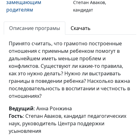
замещающим
Степан Аваков,
родителям
кандидат
педагогических
наук, руководитель
Описание програмы
Скачать
Центра поддержки
усыновления
Принято считать, что грамотно построенные
отношения с приемным ребенком помогут в
Как подготовиться к
Анна Ронжина,
#831
дальнейшем иметь меньше проблем и
приемному
Степан Аваков,
конфликтов. Существуют ли какие-то правила,
родительству
кандидат
как это нужно делать? Нужно ли выстраивать
педагогических
границы в поведении ребенка? Насколько важна
наук, руководитель
последовательность в воспитании и честность в
Центра поддержки
отношениях?
усыновления
Ведущий
: Анна Ронжина
Периоды построения
Анна Ронжина,
#830
Гость
: Степан Аваков, кандидат педагогических
взаимоотношений в
Степан Аваков,
наук, руководитель Центра поддержки
приемной семье
кандидат
усыновления
педагогических