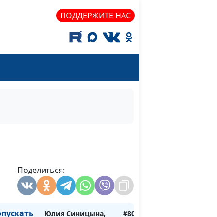
и лечение
Мария Вачева,
ПОДДЕРЖИТЕ НАС
психолог
лфхарм.
Мария Мараханова,
#811
авиться?
Мария Вачева,
психолог
а
Юлия Синицына,
#810
ка и его
Мария Вачева,
психолог
ь
Юлия Синицына,
#809
рью
Мария Вачева,
психолог
ь
Поделиться:
Юлия Синицына,
#808
тношения
Мария Вачева,
психолог
опускать
Юлия Синицына,
#807