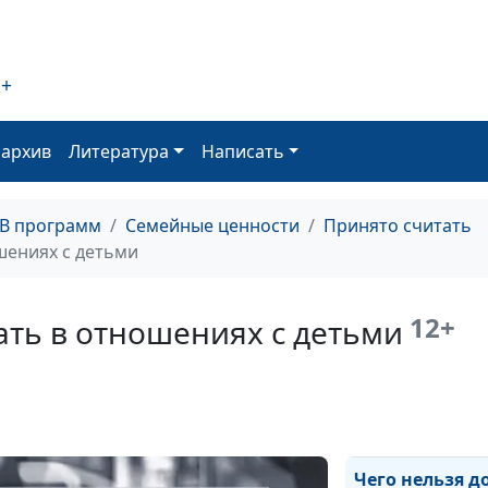
профилактика 
2+
Подросток и се
Как с этим спр
оархив
Литература
Написать
Влияние отца н
развитие ребён
ТВ программ
Семейные ценности
Принято считать
будущее
шениях с детьми
Что значит быт
хорошей мате
12+
ать в отношениях с детьми
Как преодолет
нездоровые о
с матерью
Чего нельзя д