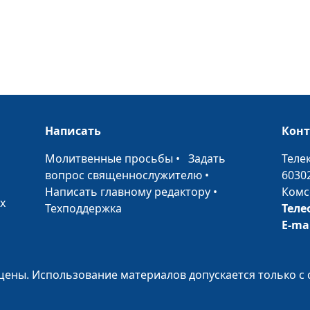
преодоления
Гражданский бр
последствия
Написать
Кон
Гражданский бр
или хорошо?
•
Молитвенные просьбы
•
Задать
Теле
вопрос священнослужителю
•
6030
Написать главному редактору
•
Комс
х
Техподдержка
Теле
Целомудрие до
E-ma
— актуально?
ены. Использование материалов допускается только с 
Как научить по