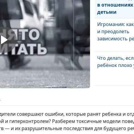
в отношениях 
детьми
Игромания: как
и преодолеть
зависимость р
Что делать, есл
ребёнок плохо 
Ребёнок ничего
— почему?
ь
ители совершают ошибки, которые ранят ребенка и отд
ой и гиперконтролем? Разберем токсичные модели пов
Дети воруют: п
тв — и их разрушительные последствия для будущего ре
последствия, п