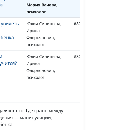
с
Мария Вачева,
психолог
 увидеть
Юлия Синицына,
#806
Ирина
ебёнка
Флорьянович,
психолог
и
Юлия Синицына,
#805
учится?
Ирина
Флорьянович,
психолог
 не хочет
Юлия Синицына,
#804
Ирина
Флорьянович,
психолог
аляют его. Где грань между
едения — манипуляции,
ричины,
Юлия Синицына,
#803
бенка.
ути
Ирина