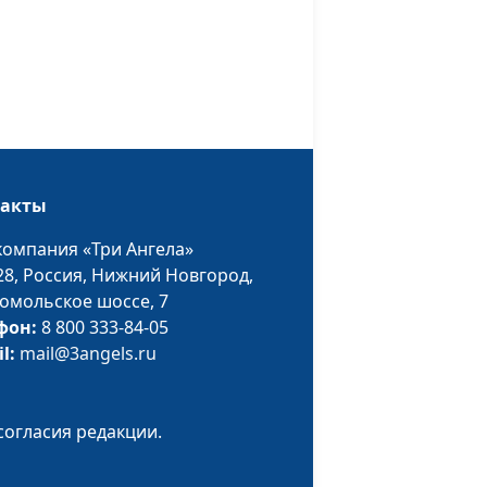
Флорьянович,
психолог
ак и его
Юлия Синицына,
#802
Ирина
Флорьянович,
психолог
такты
ак: плохо
Юлия Синицына,
#801
Ирина
компания «Три Ангела»
Флорьянович,
28,
Россия, Нижний Новгород,
психолог
омольское шоссе, 7
фон:
8 800 333-84-05
 свадьбы
Юлия Синицына,
#800
il:
mail@3angels.ru
Ирина
Флорьянович,
психолог
согласия редакции.
дростка
Юлия Синицына,
#799