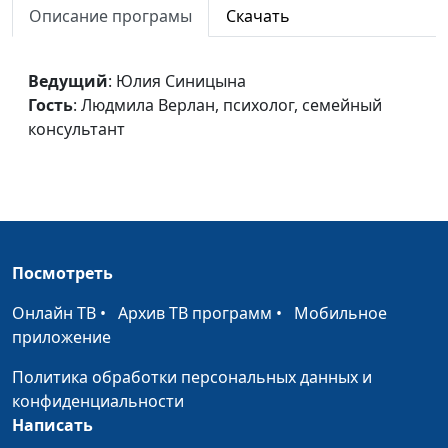
Описание програмы
Скачать
консультант
Слово родителей и
Юлия Синицына,
#202
Ведущий
: Юлия Синицына
мнение детей
Людмила Верлан,
Гость
: Людмила Верлан, психолог, семейный
психолог, семейный
консультант
консультант
Физическое наказание
Юлия Синицына,
#201
Людмила Верлан,
психолог, семейный
консультант
Посмотреть
Мужчины и слезы
Юлия Синицына,
#200
Онлайн ТВ
•
Архив ТВ программ
•
Мобильное
Людмила Верлан,
приложение
психолог, семейный
консультант
Политика обработки персональных данных и
конфиденциальности
Ревность и любовь
Юлия Синицына,
#199
Написать
Людмила Верлан,