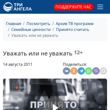
ПОДДЕРЖИТЕ НАС
Общение с любимыми
Юлия Синицына,
#210
Людмила Верлан,
психолог, семейный
Главная
Посмотреть
Архив ТВ программ
консультант
Семейные ценности
Принято считать
Алкоголь и здоровье
Уважать или не уважать
Юлия Синицына,
#209
Людмила Верлан,
психолог, семейный
12+
Уважать или не уважать
консультант
Современные рыцари
Юлия Синицына,
#208
14 августа 2011
Поделиться:
Людмила Верлан,
психолог, семейный
консультант
Внешность мужчины
Юлия Синицына,
#207
Людмила Верлан,
психолог, семейный
консультант