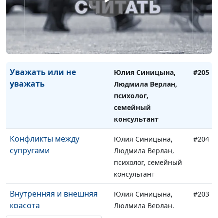
"Гадкий утёнок"
Юлия Синицына,
#206
Людмила Верлан,
психолог, семейный
консультант
Уважать или не
Юлия Синицына,
#205
уважать
Людмила Верлан,
психолог,
семейный
консультант
Конфликты между
Юлия Синицына,
#204
супругами
Людмила Верлан,
психолог, семейный
консультант
Внутренняя и внешняя
Юлия Синицына,
#203
красота
Людмила Верлан,
психолог, семейный