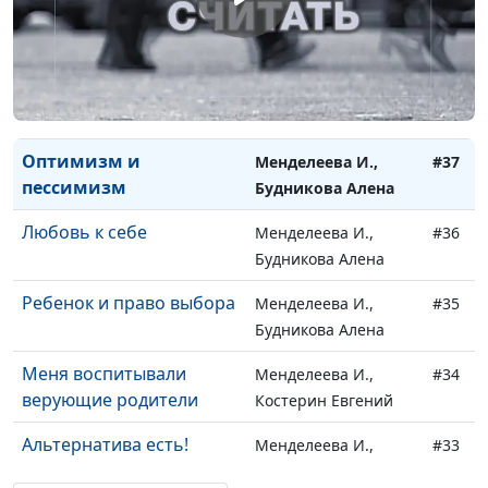
Дьячкова Людмила,
врач-нарколог
Право на ошибку
Менделеева И.,
#38
Будникова Алена
Оптимизм и
Менделеева И.,
#37
пессимизм
Будникова Алена
Любовь к себе
Менделеева И.,
#36
Будникова Алена
Ребенок и право выбора
Менделеева И.,
#35
Будникова Алена
Меня воспитывали
Менделеева И.,
#34
верующие родители
Костерин Евгений
Альтернатива есть!
Менделеева И.,
#33
Костерин Евгений