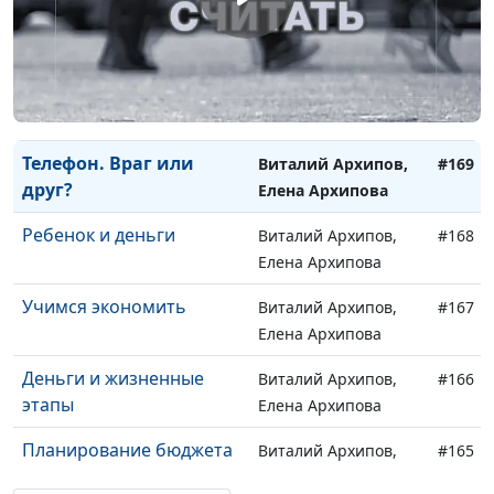
Генеральная уборка в
Виталий Архипов,
#171
доме
Елена Архипова
Уважение в семье
Виталий Архипов,
#170
Елена Архипова
Телефон. Враг или
Виталий Архипов,
#169
друг?
Елена Архипова
Ребенок и деньги
Виталий Архипов,
#168
Елена Архипова
Учимся экономить
Виталий Архипов,
#167
Елена Архипова
Деньги и жизненные
Виталий Архипов,
#166
этапы
Елена Архипова
Планирование бюджета
Виталий Архипов,
#165
Елена Архипова