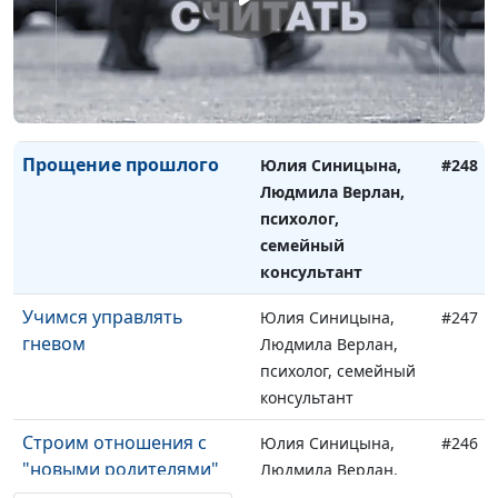
Насилие в семье
Юлия Синицына,
#249
Людмила Верлан,
психолог, семейный
консультант
Прощение прошлого
Юлия Синицына,
#248
Людмила Верлан,
психолог,
семейный
консультант
Учимся управлять
Юлия Синицына,
#247
гневом
Людмила Верлан,
психолог, семейный
консультант
Строим отношения с
Юлия Синицына,
#246
"новыми родителями"
Людмила Верлан,
психолог, семейный