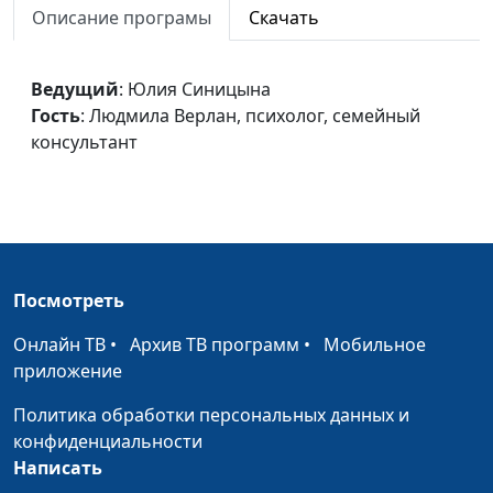
Описание програмы
Скачать
консультант
Когда дети взрослеют...
Юлия Синицына,
#245
Ведущий
: Юлия Синицына
Людмила Верлан,
Гость
: Людмила Верлан, психолог, семейный
психолог, семейный
консультант
консультант
Учимся разрешать
Юлия Синицына,
#244
конфликты
Людмила Верлан,
психолог, семейный
консультант
Посмотреть
Бесконфликтные
Юлия Синицына,
#243
Онлайн ТВ
отношения
•
Архив ТВ программ
•
Мобильное
Людмила Верлан,
приложение
психолог, семейный
консультант
Политика обработки персональных данных и
конфиденциальности
Повышение самооценки
Юлия Синицына,
#242
Написать
Людмила Верлан,