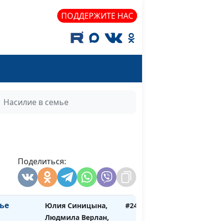
психолог, семейный
ПОДДЕРЖИТЕ НАС
консультант
ские
Юлия Синицына,
#252
Людмила Верлан,
психолог, семейный
консультант
Юлия Синицына,
#251
Насилие в семье
Людмила Верлан,
психолог, семейный
консультант
я со
Юлия Синицына,
#250
ами
Поделиться:
Людмила Верлан,
психолог, семейный
консультант
ье
Юлия Синицына,
#249
Людмила Верлан,