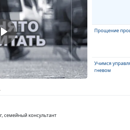
Прощение про
Учимся управл
гневом
ь
Строим отноше
"новыми родит
г, семейный консультант
Когда дети взро