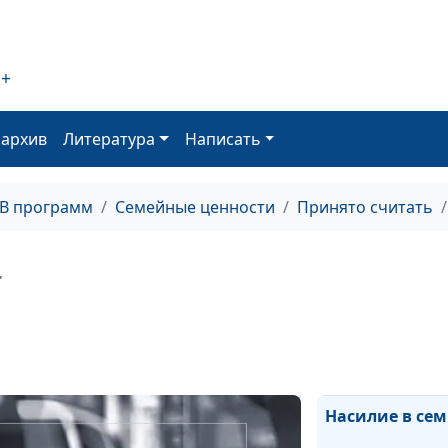
2+
Мужские и жен
страхи
оархив
Литература
Написать
Сексуальность
ТВ программ
Семейные ценности
Принято считать
подростков
+
Как справлятьс
своими чувств
Насилие в сем