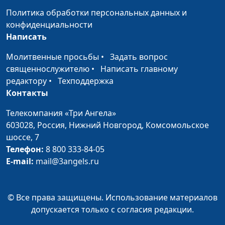
консультант
Политика обработки персональных данных и
Трудные дети хороших
Юлия Синицына ,
#544
конфиденциальности
родителей (вторая
Мария Вачева,
Написать
часть)
психолог-
Молитвенные просьбы
•
Задать вопрос
консультант
священнослужителю
•
Написать главному
Трудные дети хороших
Юлия Синицына ,
#543
редактору
•
Техподдержка
родителей (первая
Мария Вачева,
Контакты
часть)
психолог-
Телекомпания «Три Ангела»
консультант
603028,
Россия, Нижний Новгород,
Комсомольское
Как приобщить ребенка
Юлия Синицына ,
#542
шоссе, 7
к домашним
Ольга Лебедева,
Телефон:
8 800 333-84-05
обязанностям?
психолог
E-mail:
mail@3angels.ru
Нужны ли ребенку
Юлия Синицына ,
#541
карманные деньги?
Ольга Лебедева,
© Все права защищены. Использование материалов
психолог
допускается только с согласия редакции.
Как быть хорошей
Юлия Синицына ,
#540