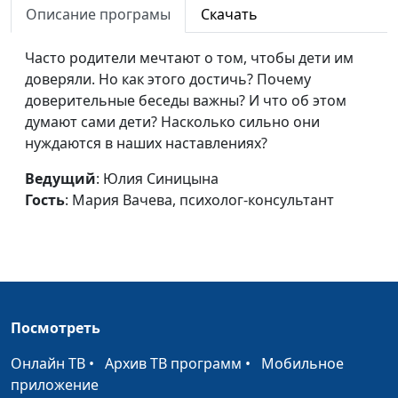
Описание програмы
Скачать
Как пережить развод?
Юлия Синицына ,
#548
(вторая часть)
Часто родители мечтают о том, чтобы дети им
Мария Вачева,
доверяли. Но как этого достичь? Почему
психолог-
доверительные беседы важны? И что об этом
консультант
думают сами дети? Насколько сильно они
Как пережить развод?
Юлия Синицына ,
#547
нуждаются в наших наставлениях?
(первая часть)
Мария Вачева,
Ведущий
: Юлия Синицына
психолог-
Гость
: Мария Вачева, психолог-консультант
консультант
Как быть, когда любовь
Юлия Синицына ,
#546
«душит»? (вторая часть)
Мария Вачева,
психолог-
консультант
Посмотреть
Как быть, когда любовь
Юлия Синицына ,
#545
«душит»? (первая часть)
Мария Вачева,
Онлайн ТВ
•
Архив ТВ программ
•
Мобильное
психолог-
приложение