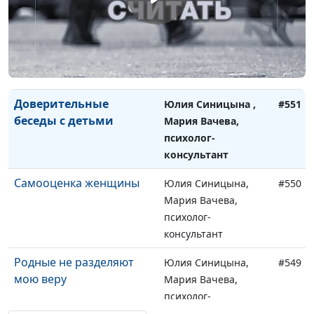
Как отпустить
Юлия Синицына ,
#552
повзрослевшего
Мария Вачева,
ребенка?
психолог-
консультант
Доверительные
Юлия Синицына ,
#551
беседы с детьми
Мария Вачева,
психолог-
консультант
Самооценка женщины
Юлия Синицына,
#550
Мария Вачева,
психолог-
консультант
Родные не разделяют
Юлия Синицына,
#549
мою веру
Мария Вачева,
психолог-
консультант