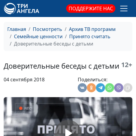
ПОДДЕРЖИТЕ НАС
Как пережить смерть
Юлия Синицына ,
#556
близкого человека?
Мария Вачева,
(первая часть)
психолог-
Главная
Посмотреть
Архив ТВ программ
консультант
Семейные ценности
Принято считать
Переживание утраты
Доверительные беседы с детьми
Юлия Синицына ,
#555
Мария Вачева,
психолог-
12+
Доверительные беседы с детьми
консультант
Эмоциональное
Юлия Синицына ,
#554
04 сентября 2018
Поделиться:
выгорание
Мария Вачева,
психолог-
консультант
Нужно ли защищать
Юлия Синицына ,
#553
детей от всех
Мария Вачева,
неприятностей?
психолог-
консультант