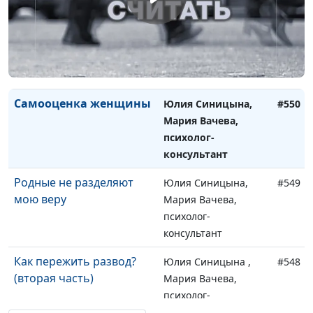
Доверительные беседы
Юлия Синицына ,
#551
с детьми
Мария Вачева,
психолог-
консультант
Самооценка женщины
Юлия Синицына,
#550
Мария Вачева,
психолог-
консультант
Родные не разделяют
Юлия Синицына,
#549
мою веру
Мария Вачева,
психолог-
консультант
Как пережить развод?
Юлия Синицына ,
#548
(вторая часть)
Мария Вачева,
психолог-
консультант