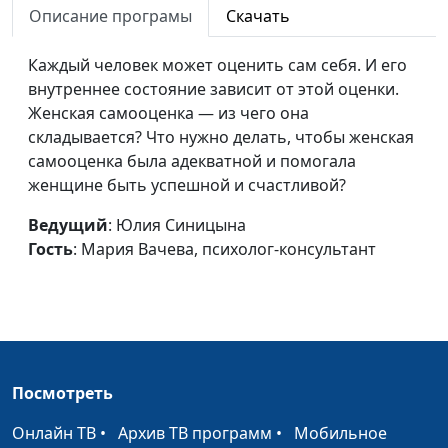
Описание програмы
Скачать
Как пережить развод?
Юлия Синицына ,
#547
(первая часть)
Каждый человек может оценить сам себя. И его
Мария Вачева,
внутреннее состояние зависит от этой оценки.
психолог-
Женская самооценка — из чего она
консультант
складывается? Что нужно делать, чтобы женская
Как быть, когда любовь
Юлия Синицына ,
#546
самооценка была адекватной и помогала
«душит»? (вторая часть)
Мария Вачева,
женщине быть успешной и счастливой?
психолог-
Ведущий
: Юлия Синицына
консультант
Гость
: Мария Вачева, психолог-консультант
Как быть, когда любовь
Юлия Синицына ,
#545
«душит»? (первая часть)
Мария Вачева,
психолог-
консультант
Трудные дети хороших
Юлия Синицына ,
#544
Посмотреть
родителей (вторая
Мария Вачева,
часть)
психолог-
Онлайн ТВ
•
Архив ТВ программ
•
Мобильное