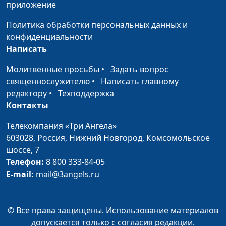
консультант
приложение
Трудные дети хороших
Юлия Синицына ,
#543
Политика обработки персональных данных и
родителей (первая
Мария Вачева,
конфиденциальности
часть)
психолог-
Написать
консультант
Молитвенные просьбы
•
Задать вопрос
Как приобщить ребенка
Юлия Синицына ,
#542
священнослужителю
•
Написать главному
к домашним
Ольга Лебедева,
редактору
•
Техподдержка
обязанностям?
психолог
Контакты
Нужны ли ребенку
Юлия Синицына ,
#541
Телекомпания «Три Ангела»
карманные деньги?
Ольга Лебедева,
603028,
Россия, Нижний Новгород,
Комсомольское
психолог
шоссе, 7
Телефон:
8 800 333-84-05
Как быть хорошей
Юлия Синицына ,
#540
E-mail:
mail@3angels.ru
мамой?
Ольга Лебедева,
психолог
© Все права защищены. Использование материалов
Безопасный интернет
Юлия Синицына ,
#539
допускается только с согласия редакции.
для ребенка
Ольга Лебедева,