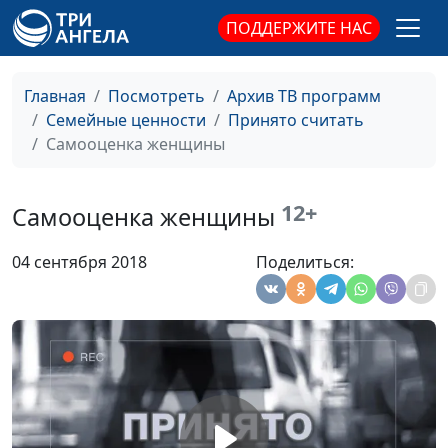
ПОДДЕРЖИТЕ НАС
Переживание утраты
Юлия Синицына ,
#555
Мария Вачева,
психолог-
Главная
Посмотреть
Архив ТВ программ
консультант
Семейные ценности
Принято считать
Эмоциональное
Самооценка женщины
Юлия Синицына ,
#554
выгорание
Мария Вачева,
психолог-
12+
Самооценка женщины
консультант
Нужно ли защищать
Юлия Синицына ,
#553
04 сентября 2018
Поделиться:
детей от всех
Мария Вачева,
неприятностей?
психолог-
консультант
Как отпустить
Юлия Синицына ,
#552
повзрослевшего
Мария Вачева,
ребенка?
психолог-
консультант