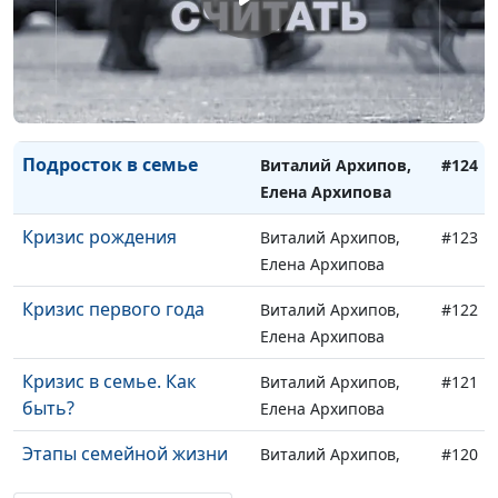
Кризис пожилого
Виталий Архипов,
#126
возраста
Елена Архипова
Кризис ``пустого гнезда``
Виталий Архипов,
#125
Елена Архипова
Подросток в семье
Виталий Архипов,
#124
Елена Архипова
Кризис рождения
Виталий Архипов,
#123
Елена Архипова
Кризис первого года
Виталий Архипов,
#122
Елена Архипова
Кризис в семье. Как
Виталий Архипов,
#121
быть?
Елена Архипова
Этапы семейной жизни
Виталий Архипов,
#120
Елена Архипова