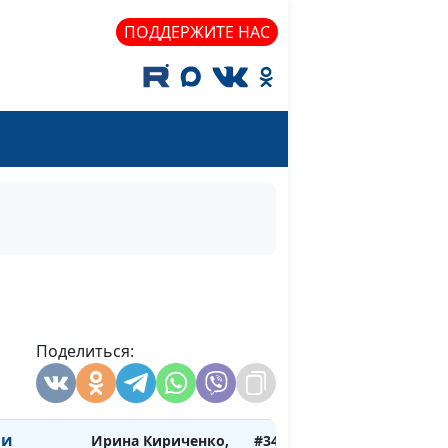
Ирина Кириченко,
#349
ПОДДЕРЖИТЕ НАС
вторая
Раиса Степановна
Кузьменко,
психолог-
консультант
Ирина Кириченко,
#348
первая
Раиса Степановна
Кузьменко,
психолог-
консультант
ности
Ирина Кириченко,
#347
Раиса Степановна
Поделиться:
Кузьменко,
психолог-
консультант
 и
Ирина Кириченко,
#346