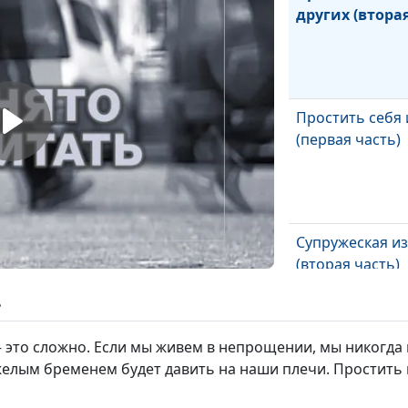
других (вторая
Простить себя 
(первая часть)
Супружеская и
(вторая часть)
ь
 – это сложно. Если мы живем в непрощении, мы никогд
Супружеская и
желым бременем будет давить на наши плечи. Простить 
(первая часть)