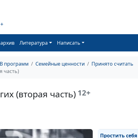
Влияние без
манипуляций (
2+
часть)
оархив
Литература
Написать
Влияние без
манипуляций (
ТВ программ
Семейные ценности
Принято считать
часть)
я часть)
12+
гих (вторая часть)
Сила благодар
Простить себя