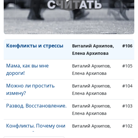
Развод и боль утраты
Виталий Архипов,
#108
Елена Архипова
Развод, кто виноват?
Виталий Архипов,
#107
Елена Архипова
Конфликты и стрессы
Виталий Архипов,
#106
Елена Архипова
Мама, как вы мне
Виталий Архипов,
#105
дороги!
Елена Архипова
Можно ли простить
Виталий Архипов,
#104
измену?
Елена Архипова
Развод. Восстановление.
Виталий Архипов,
#103
Елена Архипова
Конфликты. Почему они
Виталий Архипов,
#102
возникают?
Елена Архипова