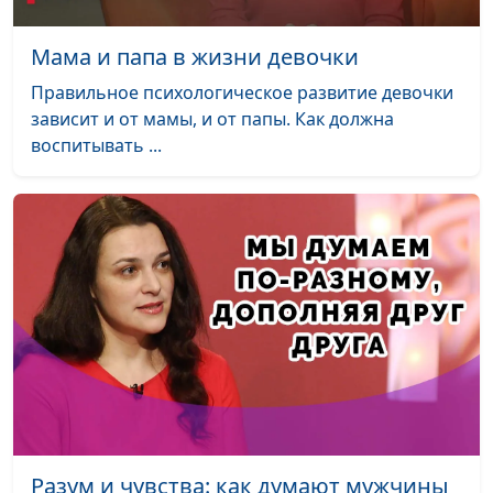
интеллекту
священнослужитель,
психолог,
Мама и папа в жизни девочки
консультант
Правильное психологическое развитие девочки
семейных
зависит и от мамы, и от папы. Как должна
взаимоотношений
воспитывать ...
Как говорить, чтобы
Юлия Синицына,
#625
тебя поняли?
Александр Сахаров,
священнослужитель,
психолог,
консультант
семейных
взаимоотношений
Как управлять своим
Юлия Синицына,
#624
гневом
Александр Сахаров,
священнослужитель,
психолог,
консультант
Разум и чувства: как думают мужчины