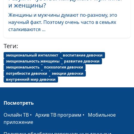
семейных
и женщины?
взаимоотношений
Женщины и мужчины думают по-разному, это
Как научиться говорить
Юлия Синицына,
#623
научный факт. Поэтому очень часто в семьях
«нет»?
Александр Сахаров,
сталкиваются ...
священнослужитель,
психолог,
Теги:
консультант
эмоциональный интеллект
воспитание девочки
семейных
эмоциональность женщины
развитие девочки
взаимоотношений
эмоциональность
психология девочки
потребности девочки
эмоции девочки
Как развить эмпатию?
Юлия Синицына,
#622
внутренний мир девочки
Александр Сахаров,
священнослужитель,
психолог,
Посмотреть
консультант
семейных
Онлайн ТВ
•
Архив ТВ программ
•
Мобильное
взаимоотношений
приложение
Эмпатия: я понимаю,
Юлия Синицына,
#621