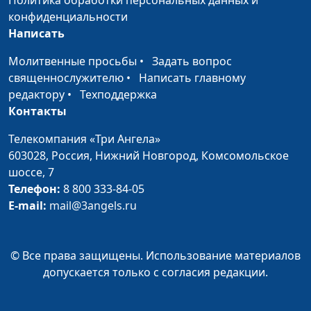
Политика обработки персональных данных и
что ты чувствуешь
Александр Сахаров,
конфиденциальности
священнослужитель,
Написать
психолог,
Молитвенные просьбы
•
Задать вопрос
консультант
священнослужителю
•
Написать главному
семейных
редактору
•
Техподдержка
взаимоотношений
Контакты
Как распознавать
Юлия Синицына,
#620
Телекомпания «Три Ангела»
эмоции людей?
Александр Сахаров,
603028,
Россия, Нижний Новгород,
Комсомольское
священнослужитель,
шоссе, 7
психолог,
Телефон:
8 800 333-84-05
консультант
E-mail:
mail@3angels.ru
семейных
взаимоотношений
Как развить
Юлия Синицына,
#619
© Все права защищены. Использование материалов
эмоциональный
Александр Сахаров,
допускается только с согласия редакции.
интеллект?
священнослужитель,
психолог,