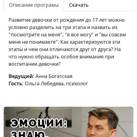
Описание програмы
Скачать
психолог
На грани развода. Как
Юлия Синицына,
#639
Развитие девочки от рождения до 17 лет можно
спасти семью?
Елена Горбунова,
условно разделить на три этапа и назвать их
психолог
"посмотрите на меня", "я все могу" и "вы совсем
меня не понимаете". Как характеризуются эти
Послеродовая
Юлия Синицына,
#638
этапы и чем они отличаются друг от друга? На
депрессия
Елена Горбунова,
что нужно обращать особое внимание при
психолог
воспитании девочки?
Как сохранить семью
Юлия Синицына,
#637
Ведущий
: Анна Богатская
после рождения
Елена Горбунова,
Гость
: Ольга Лебедева, психолог
ребёнка?
психолог
Секреты счастливой
Юлия Синицына,
#636
семьи
Елена Горбунова,
психолог
Что разрушает семью?
Юлия Синицына,
#635
Елена Горбунова,