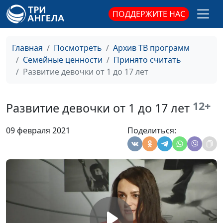
священнослужитель,
ПОДДЕРЖИТЕ НАС
психолог,
консультант по
семейным
Главная
Посмотреть
Архив ТВ программ
взаимоотношениям
Семейные ценности
Принято считать
Как распознать
Развитие девочки от 1 до 17 лет
Мария Мараханова ,
#647
абьюзера?
Александр Сахаров,
священнослужитель,
12+
Развитие девочки от 1 до 17 лет
психолог,
консультант по
09 февраля 2021
Поделиться:
семейным
взаимоотношениям
Мама и папа в жизни
Анна Богатская,
#646
девочки
Ольга Лебедева,
психолог
Папа и мама в жизни
Анна Богатская,
#645
мальчика
Ольга Лебедева,