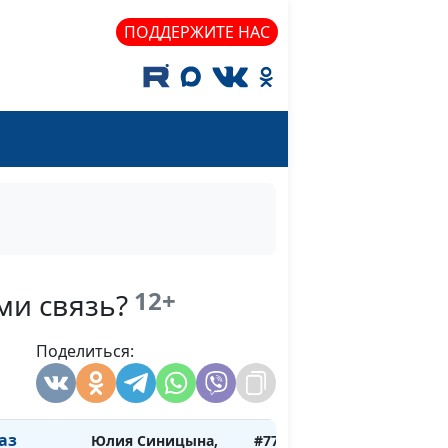
Айгуль Иншакова,
ПОДДЕРЖИТЕ НАС
психолог, тренер
личностного роста
 к
Юлия Синицына,
#776
 Богу?
Айгуль Иншакова,
психолог, тренер
личностного роста
тианин
Юлия Синицына,
#775
м?
Айгуль Иншакова,
психолог, тренер
личностного роста
12+
ми связь?
век не
Юлия Синицына,
#774
есс? Так
Поделиться:
Айгуль Иншакова,
психолог, тренер
личностного роста
аз
Юлия Синицына,
#773