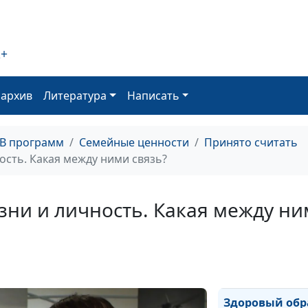
депрессию
2+
За помощью —
психологу или к
оархив
Литература
Написать
ТВ программ
Семейные ценности
Принято считать
Может ли хрис
ость. Какая между ними связь?
быть успешны
ни и личность. Какая между ни
Верующий чело
испытывает стр
ли это?
Здоровый обр