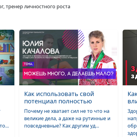
кто раздражает
ог, тренер личностного роста
Как связаны ин
эмоции и духо
Зачем верующ
человеку идти 
психологу
и
Как использовать свой
Ка
потенциал полностью
вл
Как развивать
самоконтроль
т
Почему не хватает сил не то что на
Здо
,
великие дела, а даже на рутинные и
нап
о...
повседневные? Как другим уд...
обр
здор