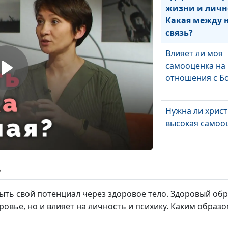
жизни и личн
Какая между 
связь?
Влияет ли моя
самооценка на
отношения с Б
Нужна ли хрис
высокая самоо
Что такое
ь
эмоциональны
границы
ть свой потенциал через здоровое тело. Здоровый обр
ровье, но и влияет на личность и психику. Каким образо
Как вести себя 