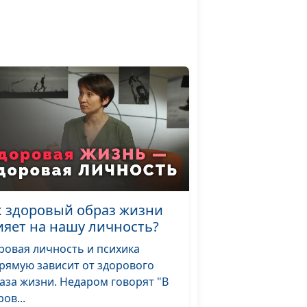
Айгуль Иншакова,
психолог, тренер
личностного роста
теллект,
Юлия Синицына,
#768
вность
Айгуль Иншакова,
психолог, тренер
личностного роста
ему
Юлия Синицына,
#767
к
Айгуль Иншакова,
психолог, тренер
личностного роста
к здоровый образ жизни
ияет на нашу личность?
Юлия Синицына,
#766
Алина Караченцева,
ровая личность и психика
практический
рямую зависит от здорового
психолог
аза жизни. Недаром говорят "В
ов...