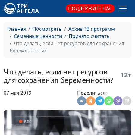
Возрастные
Анна Ронжина,
#595
ПОДДЕРЖИТЕ НАС
особенности
Диана Федусива,
дошкольников
детский психолог
Главная
Посмотреть
Архив ТВ программ
Адаптация ребёнка к
Анна Ронжина,
#594
Семейные ценности
Принято считать
детскому саду
Диана Федусива,
Что делать, если нет ресурсов для сохранения
детский психолог
беременности?
Отдавать ли ребенка в
Анна Ронжина,
#593
детский сад?
Диана Федусива,
Что делать, если нет ресурсов
12+
детский психолог
для сохранения беременности?
Как разрешать
Юлия Синицына,
#592
07 мая 2019
Поделиться:
семейные конфликты ?
Светлана Страж,
психолог
Отношения в семье
Юлия Синицына,
#591
Светлана Страж,
психолог