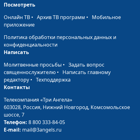
Посмотреть
Делать аборт или нет?
Юлия Синицына,
#580
Онлайн ТВ
•
Архив ТВ программ
•
Мобильное
Светлана Страж,
приложение
психолог
Политика обработки персональных данных и
Развитие ребенка в
Юлия Синицына,
#579
конфиденциальности
утробе матери
Светлана Страж,
Написать
психолог
Молитвенные просьбы
•
Задать вопрос
Проблема абортов:
Юлия Синицына,
#578
священнослужителю
•
Написать главному
история, масштабы,
Светлана Страж,
редактору
•
Техподдержка
причины
психолог
Контакты
Секреты счастья
Юлия Синицына ,
#577
Телекомпания «Три Ангела»
Ольга Ижогина,
603028,
Россия, Нижний Новгород,
Комсомольское
практический
шоссе, 7
психолог
Телефон:
8 800 333-84-05
Управление стрессом на
E-mail:
mail@3angels.ru
Юлия Синицына ,
#576
углубленном уровне
Ольга Ижогина,