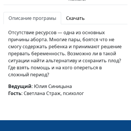
Осознанный отказ от
Юлия Синицына,
#585
материнства
Описание програмы
Скачать
Светлана Страж,
психолог
Отсутствие ресурсов — одна из основных
Неосознанный отказ от
Юлия Синицына,
#584
причины аборта. Многие пары, боятся что не
материнства
Светлана Страж,
смогу содержать ребенка и принимают решение
психолог
прервать беременность. Возможно ли в такой
ситуации найти альтернативу и сохранить плод?
Причины абортов
Юлия Синицына,
#583
Где взять помощь и на кого опереться в
Светлана Страж,
сложный период?
психолог
Ведущий
: Юлия Синицына
Профилактика абортов
Юлия Синицына,
#582
Гость
: Светлана Страж, психолог
Светлана Страж,
психолог
Последствия аборта
Юлия Синицына,
#581
Светлана Страж,
психолог