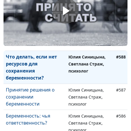
Первый год жизни
Юлия Синицына,
#590
ребенка
Светлана Страж,
психолог
Доверие Богу в
Юлия Синицына,
#589
кризисной ситуации
Светлана Страж,
психолог
Что делать, если нет
Юлия Синицына,
#588
ресурсов для
Светлана Страж,
сохранения
психолог
беременности?
Принятие решения о
Юлия Синицына,
#587
сохранении
Светлана Страж,
беременности
психолог
Беременность: чья
Юлия Синицына,
#586
ответственность?
Светлана Страж,
психолог