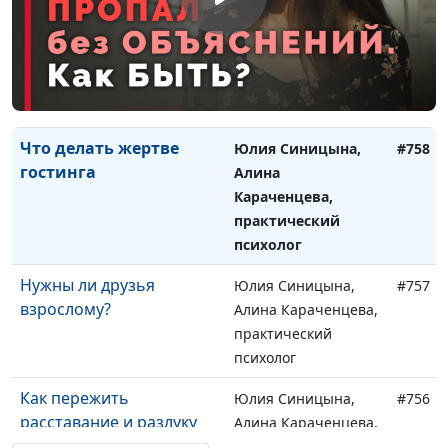
Как пережить утрату
Юлия Синицына,
#759
Алина Караченцева,
практический
психолог
Что делать жертве
Юлия Синицына,
#758
гостинга
Алина
Караченцева,
практический
психолог
Нужны ли друзья
Юлия Синицына,
#757
взрослому?
Алина Караченцева,
практический
психолог
Как пережить
Юлия Синицына,
#756
расставание и разлуку
Алина Караченцева,
практический