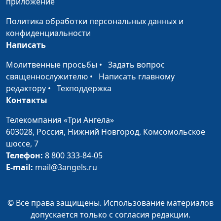
приложение
принимать?
клинический
психолог
Политика обработки персональных данных и
конфиденциальности
Как выстроить границы
Юлия Синицына,
#747
Написать
с детьми
Ольга Лебедева,
клинический
Молитвенные просьбы
•
Задать вопрос
психолог
священнослужителю
•
Написать главному
редактору
•
Техподдержка
Хороший родитель:
Юлия Синицына,
#746
Контакты
поощрять
Ольга Лебедева,
самостоятельность
клинический
Телекомпания «Три Ангела»
психолог
603028,
Россия, Нижний Новгород,
Комсомольское
шоссе, 7
Хороший родитель: как
Юлия Синицына,
#745
Телефон:
8 800 333-84-05
правильно проявлять
Ольга Лебедева,
E-mail:
mail@3angels.ru
любовь
клинический
психолог
Кто влияет на
© Все права защищены. Использование материалов
Юлия Синицына,
#744
мотивацию ребёнка в
допускается только с согласия редакции.
Ольга Лебедева,