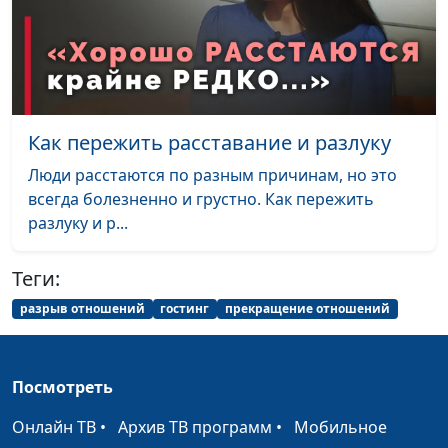
тревога, неуверенность
практический
психолог
Хороший родитель:
Юлия Синицына,
#751
границы, чувства и игра
Ольга Лебедева,
клинический
Как пережить расставание и разлуку
психолог
Люди расстаются по разным причинам, но это
Неудовлетворённые
Юлия Синицына,
#750
всегда болезненно и грустно. Как пережить
потребности ребёнка:
Ольга Лебедева,
разлуку и р...
оборотная сторона
клинический
психолог
Теги:
Настоящее детство —
Юлия Синицына,
#749
разрыв отношений
гостинг
прекращение отношений
какое оно?
Ольга Лебедева,
клинический
психолог
Посмотреть
Потребности и чувства
Юлия Синицына,
#748
Онлайн ТВ
•
Архив ТВ программ
•
Мобильное
ребенка: как их
Ольга Лебедева,