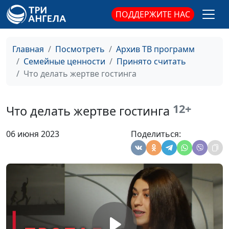
ПОДДЕРЖИТЕ НАС
Я выбираю «не тех»
Юлия Синицына,
#763
партнёров. Почему так
Алина Караченцева,
происходит?
практический
Главная
Посмотреть
Архив ТВ программ
психолог
Семейные ценности
Принято считать
Я инфантилен. Как
Что делать жертве гостинга
Юлия Синицына,
#762
повзрослеть?
Алина Караченцева,
практический
12+
Что делать жертве гостинга
психолог
Личная эффективность
Юлия Синицына,
#761
06 июня 2023
Поделиться:
— что это?
Алина Караченцева,
практический
психолог
Эмоции и чувства: о чем
Юлия Синицына,
#760
они нам говорят
Алина Караченцева,
практический
психолог