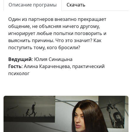
Описание програмы
Скачать
психолог
Может ли духовность
Один из партнеров внезапно прекращает
Юлия Синицына,
#755
изменить нашу жизнь?
общение, не объясняя ничего другому,
Алина Караченцева,
игнорирует любые попытки поговорить и
практический
выяснить причины. Что это значит? Как
психолог
поступить тому, кого бросили?
Можно ли быть
Юлия Синицына,
#754
счастливым одному?
Ведущий
: Юлия Синицына
Алина Караченцева,
Гость
: Алина Караченцева, практический
практический
психолог
психолог
Как перестать
Юлия Синицына,
#753
драматизировать и
Алина Караченцева,
давать негативные
практический
оценки
психолог
Эпоха перемен:
Юлия Синицына,
#752
неопределенность,
Алина Караченцева,