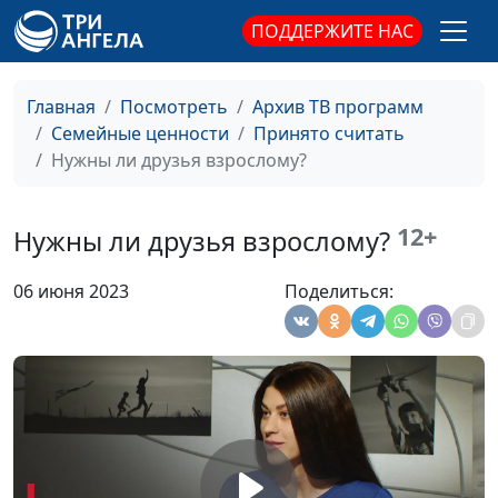
ПОДДЕРЖИТЕ НАС
Я инфантилен. Как
Юлия Синицына,
#762
повзрослеть?
Алина Караченцева,
практический
Главная
Посмотреть
Архив ТВ программ
психолог
Семейные ценности
Принято считать
Личная эффективность
Нужны ли друзья взрослому?
Юлия Синицына,
#761
— что это?
Алина Караченцева,
практический
12+
Нужны ли друзья взрослому?
психолог
Эмоции и чувства: о чем
Юлия Синицына,
#760
06 июня 2023
Поделиться:
они нам говорят
Алина Караченцева,
практический
психолог
Как пережить утрату
Юлия Синицына,
#759
Алина Караченцева,
практический
психолог