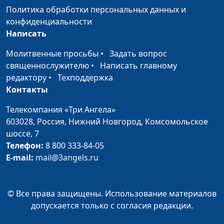
клинический
Политика обработки персональных данных и
психолог
конфиденциальности
Написать
Хороший родитель:
Юлия Синицына,
#746
поощрять
Ольга Лебедева,
Молитвенные просьбы
•
Задать вопрос
самостоятельность
клинический
священнослужителю
•
Написать главному
психолог
редактору
•
Техподдержка
Контакты
Хороший родитель: как
Юлия Синицына,
#745
правильно проявлять
Ольга Лебедева,
Телекомпания «Три Ангела»
любовь
клинический
603028,
Россия, Нижний Новгород,
Комсомольское
психолог
шоссе, 7
Телефон:
8 800 333-84-05
Кто влияет на
Юлия Синицына,
#744
E-mail:
mail@3angels.ru
мотивацию ребёнка в
Ольга Лебедева,
учёбе?
клинический
психолог
© Все права защищены. Использование материалов
Школьная мотивация:
допускается только с согласия редакции.
Юлия Синицына,
#743
когда учиться интересно
Ольга Лебедева,