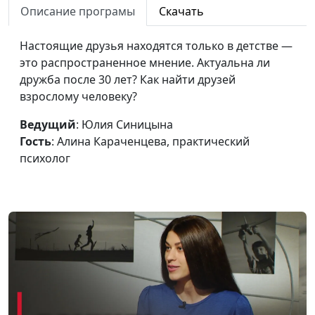
Описание програмы
Скачать
психолог
Можно ли быть
Настоящие друзья находятся только в детстве —
Юлия Синицына,
#754
счастливым одному?
это распространенное мнение. Актуальна ли
Алина Караченцева,
дружба после 30 лет? Как найти друзей
практический
взрослому человеку?
психолог
Как перестать
Ведущий
: Юлия Синицына
Юлия Синицына,
#753
драматизировать и
Гость
: Алина Караченцева, практический
Алина Караченцева,
давать негативные
психолог
практический
оценки
психолог
Эпоха перемен:
Юлия Синицына,
#752
неопределенность,
Алина Караченцева,
тревога, неуверенность
практический
психолог
Хороший родитель:
Юлия Синицына,
#751
границы, чувства и игра
Ольга Лебедева,