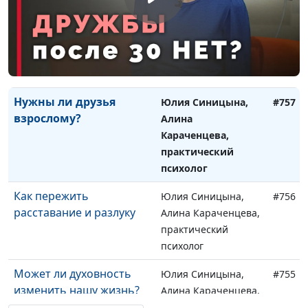
Что делать жертве
Юлия Синицына,
#758
гостинга
Алина Караченцева,
практический
психолог
Нужны ли друзья
Юлия Синицына,
#757
взрослому?
Алина
Караченцева,
практический
психолог
Как пережить
Юлия Синицына,
#756
расставание и разлуку
Алина Караченцева,
практический
психолог
Может ли духовность
Юлия Синицына,
#755
изменить нашу жизнь?
Алина Караченцева,
практический