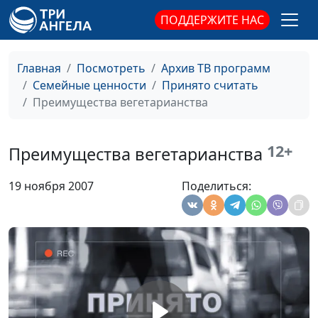
Людмила, Слесарева
ПОДДЕРЖИТЕ НАС
Ирина
Пора в школу?
Андряшина
#71
Главная
Посмотреть
Архив ТВ программ
Людмила, Слесарева
Семейные ценности
Принято считать
Ирина
Преимущества вегетарианства
Отцы и дети. Что
Андряшина
#70
общего?
Людмила, Слесарева
12+
Преимущества вегетарианства
Ирина
19 ноября 2007
Поделиться:
Мой ребенок - непоседа
Андряшина
#69
Людмила, Слесарева
Ирина
Кризис подросткового
Андряшина
#68
возраста
Людмила, Слесарева
Ирина
Если ваш ребенок
Андряшина
#67