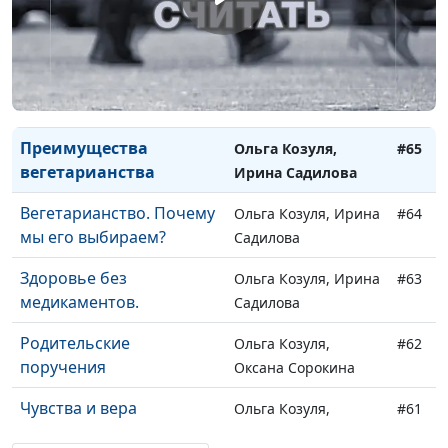
инвалид
Людмила ,
Слесарева Ирина
Христианство и
Ольга Козуля, Ирина
#66
здоровье
Садилова
Преимущества
Ольга Козуля,
#65
вегетарианства
Ирина Садилова
Вегетарианство. Почему
Ольга Козуля, Ирина
#64
мы его выбираем?
Садилова
Здоровье без
Ольга Козуля, Ирина
#63
медикаментов.
Садилова
Родительские
Ольга Козуля,
#62
поручения
Оксана Сорокина
Чувства и вера
Ольга Козуля,
#61
Оксана Сорокина