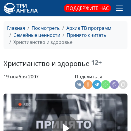
Ирина
ПОДДЕРЖИТЕ НАС
Трудный возраст
Андряшина
#72
Людмила, Слесарева
Главная
Посмотреть
Архив ТВ программ
Ирина
Семейные ценности
Принято считать
Христианство и здоровье
Пора в школу?
Андряшина
#71
Людмила, Слесарева
Ирина
12+
Христианство и здоровье
Отцы и дети. Что
Андряшина
#70
19 ноября 2007
Поделиться:
общего?
Людмила, Слесарева
Ирина
Мой ребенок - непоседа
Андряшина
#69
Людмила, Слесарева
Ирина
Кризис подросткового
Андряшина
#68
возраста
Людмила, Слесарева