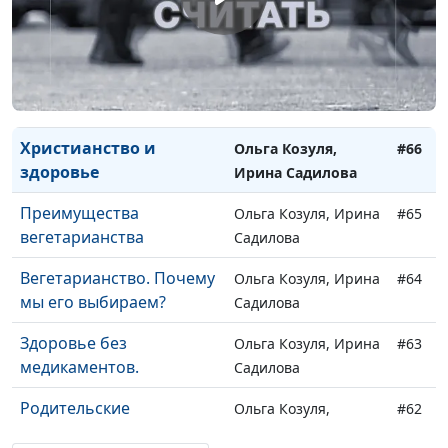
Ирина
Если ваш ребенок
Андряшина
#67
инвалид
Людмила ,
Слесарева Ирина
Христианство и
Ольга Козуля,
#66
здоровье
Ирина Садилова
Преимущества
Ольга Козуля, Ирина
#65
вегетарианства
Садилова
Вегетарианство. Почему
Ольга Козуля, Ирина
#64
мы его выбираем?
Садилова
Здоровье без
Ольга Козуля, Ирина
#63
медикаментов.
Садилова
Родительские
Ольга Козуля,
#62
поручения
Оксана Сорокина