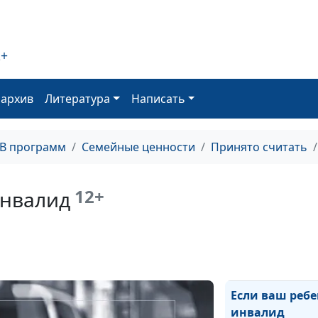
Пора в школу?
2+
оархив
Литература
Написать
Отцы и дети. Ч
общего?
ТВ программ
Семейные ценности
Принято считать
Мой ребенок - 
12+
инвалид
Кризис подрос
возраста
Если ваш реб
инвалид