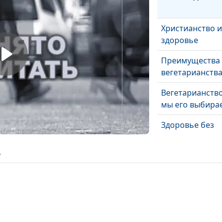
Христианство и
здоровье
Преимущества
вегетарианств
Вегетарианств
мы его выбира
Здоровье без
медикаментов.
ь
Родительские
поручения
Чувства и вера
Чувства в жизн