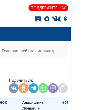
Ирина
ПОДДЕРЖИТЕ НАС
Андряшина
#71
Людмила, Слесарева
Ирина
то
Андряшина
#70
Людмила, Слесарева
Ирина
Если ваш ребенок инвалид
непоседа
Андряшина
#69
Людмила, Слесарева
Ирина
ткового
Поделиться:
Андряшина
#68
Людмила, Слесарева
Ирина
енок
Андряшина
#67
Людмила ,