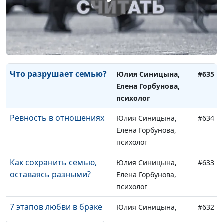
ребёнка?
психолог
Секреты счастливой
Юлия Синицына,
#636
семьи
Елена Горбунова,
психолог
Что разрушает семью?
Юлия Синицына,
#635
Елена Горбунова,
психолог
Ревность в отношениях
Юлия Синицына,
#634
Елена Горбунова,
психолог
Как сохранить семью,
Юлия Синицына,
#633
оставаясь разными?
Елена Горбунова,
психолог
7 этапов любви в браке
Юлия Синицына,
#632
Елена Горбунова,