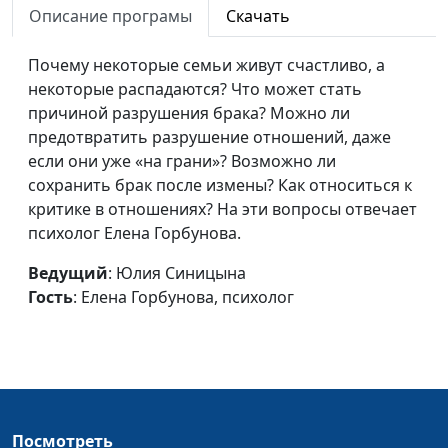
Описание програмы
Скачать
психолог
Конфликты в семье
Юлия Синицына,
#631
Почему некоторые семьи живут счастливо, а
Елена Горбунова,
некоторые распадаются? Что может стать
психолог
причиной разрушения брака? Можно ли
предотвратить разрушение отношений, даже
Обиды в семье
Юлия Синицына,
#630
если они уже «на грани»? Возможно ли
Елена Горбунова,
сохранить брак после измены? Как относиться к
психолог
критике в отношениях? На эти вопросы отвечает
психолог Елена Горбунова.
Потребности мужа и
Юлия Синицына,
#629
жены в браке
Елена Горбунова,
Ведущий
: Юлия Синицына
психолог
Гость
: Елена Горбунова, психолог
О чем нужно
Юлия Синицына,
#628
поговорить до свадьбы?
Елена Горбунова,
психолог
Когда эмоциональный
Юлия Синицына,
#627
интеллект мешает
Александр Сахаров,
Посмотреть