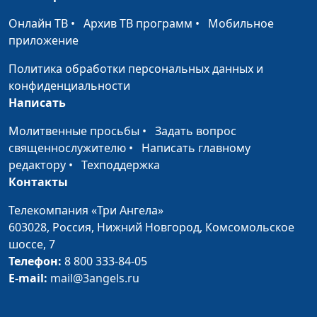
священнослужитель,
Онлайн ТВ
•
Архив ТВ программ
•
Мобильное
психолог,
приложение
консультант
семейных
Политика обработки персональных данных и
взаимоотношений
конфиденциальности
Написать
7 шагов к высокому
Юлия Синицына,
#626
эмоциональному
Александр Сахаров,
Молитвенные просьбы
•
Задать вопрос
интеллекту
священнослужитель,
священнослужителю
•
Написать главному
психолог,
редактору
•
Техподдержка
консультант
Контакты
семейных
взаимоотношений
Телекомпания «Три Ангела»
603028,
Россия, Нижний Новгород,
Комсомольское
Как говорить, чтобы
Юлия Синицына,
#625
шоссе, 7
тебя поняли?
Александр Сахаров,
Телефон:
8 800 333-84-05
священнослужитель,
E-mail:
mail@3angels.ru
психолог,
консультант