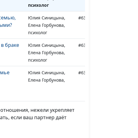
психолог
семью,
Юлия Синицына,
#633
ными?
Елена Горбунова,
психолог
 в браке
Юлия Синицына,
#632
Елена Горбунова,
психолог
емье
Юлия Синицына,
#631
Елена Горбунова,
психолог
Юлия Синицына,
#630
Елена Горбунова,
т отношения, нежели укрепляет
психолог
ать, если ваш партнер даёт
ужа и
Юлия Синицына,
#629
Елена Горбунова,