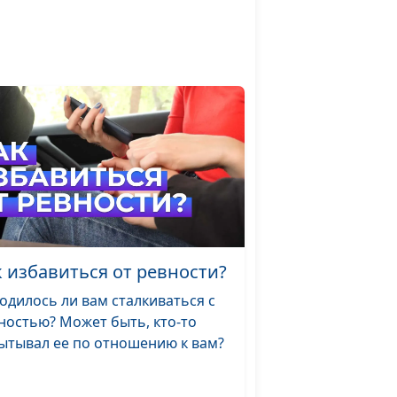
психолог
Юлия Синицына,
#628
 свадьбы?
Елена Горбунова,
психолог
альный
Юлия Синицына,
#627
ает
Александр Сахаров,
священнослужитель,
психолог,
консультант
семейных
взаимоотношений
к избавиться от ревности?
кому
Юлия Синицына,
#626
одилось ли вам сталкиваться с
му
Александр Сахаров,
ностью? Может быть, кто-то
священнослужитель,
ытывал ее по отношению к вам?
психолог,
консультант