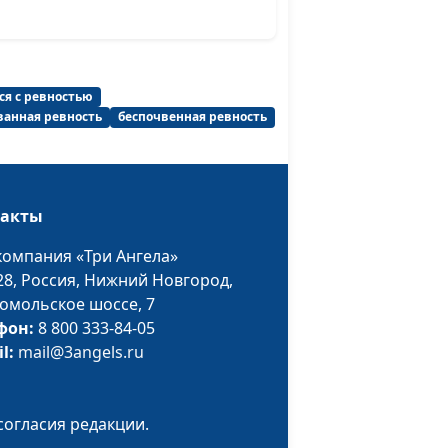
семейных
взаимоотношений
чтобы
Юлия Синицына,
#625
Александр Сахаров,
ся с ревностью
священнослужитель,
ванная ревность
беспочвенная ревность
психолог,
консультант
семейных
взаимоотношений
такты
своим
Юлия Синицына,
#624
компания «Три Ангела»
Александр Сахаров,
28,
Россия, Нижний Новгород,
священнослужитель,
омольское шоссе, 7
психолог,
фон:
8 800 333-84-05
консультант
il:
mail@3angels.ru
семейных
взаимоотношений
согласия редакции.
говорить
Юлия Синицына,
#623