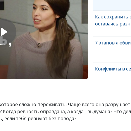
Как сохранить 
оставаясь раз
7 этапов любви
Конфликты в с
ь
Обиды в семье
 которое сложно переживать. Чаще всего она разрушае
 Когда ревность оправдана, а когда - выдумана? Что дел
ь, если тебя ревнуют без повода?
Потребности м
жены в браке