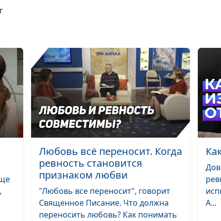
г
О чем нужно
поговорить до
Когда эмоцион
интеллект меш
Любовь всё переносит. Когда
Ка
ревность становится
7 шагов к высо
Дов
признаком любви
эмоционально
аще
рев
интеллекту
,
"Любовь все переносит", говорит
исп
Священное Писание. Что должна
А...
переносить любовь? Как понимать