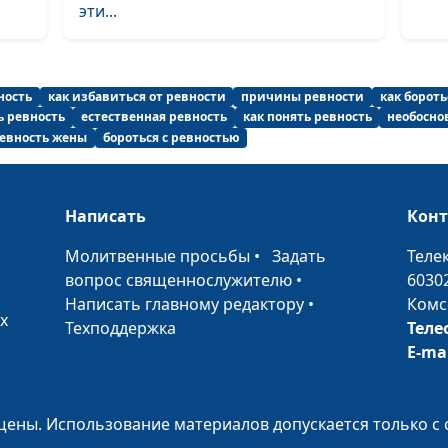
эти...
Как говорить, 
тебя поняли?
ность
как избавиться от ревности
причины ревности
как бороть
 ревность
естественная ревность
как понять ревность
необосно
евность жены
бороться с ревностью
Написать
Кон
Как управлять 
•
Молитвенные просьбы
•
Задать
Теле
гневом
вопрос священнослужителю
•
6030
Написать главному редактору
•
Комс
х
Техподдержка
Теле
E-ma
ены. Использование материалов допускается только с 
Как научиться 