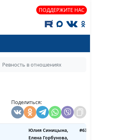
психолог
ПОДДЕРЖИТЕ НАС
Юлия Синицына,
#638
Елена Горбунова,
психолог
 семью
Юлия Синицына,
#637
я
Елена Горбунова,
психолог
Ревность в отношениях
ливой
Юлия Синицына,
#636
Елена Горбунова,
психолог
 семью?
Поделиться:
Юлия Синицына,
#635
Елена Горбунова,
психолог
Юлия Синицына,
#634
Елена Горбунова,