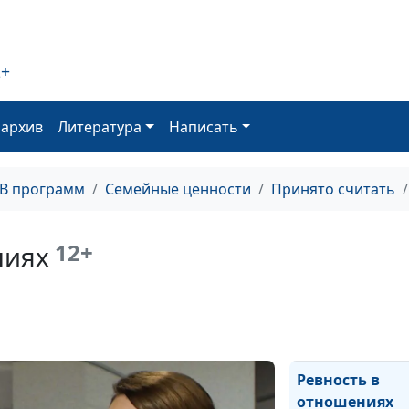
Послеродовая
2+
депрессия
оархив
Литература
Написать
Как сохранить
после рождени
ребёнка?
ТВ программ
Семейные ценности
Принято считать
Секреты счаст
семьи
12+
ниях
Что разрушает
Ревность в
отношениях