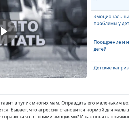
Эмоциональны
проблемы у де
Поощрение и н
детей
Детские капри
ь
Духовно-нравс
воспитание
ставит в тупик многих мам. Оправдать его маленьким в
дошкольника
тся. Бывает, что агрессия становится нормой для малыш
ку справиться со своими эмоциями? И как понять причи
Вредные прив
детей