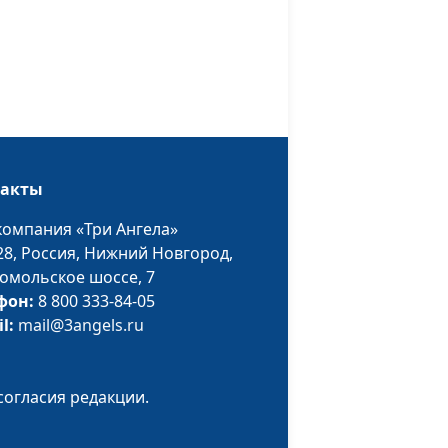
детский психолог
бщения с
Анна Ронжина,
#599
Диана Федусива,
детский психолог
зисы у
Анна Ронжина,
#598
Диана Федусива,
такты
детский психолог
компания «Три Ангела»
ая
Анна Ронжина,
#597
28,
Россия, Нижний Новгород,
коле
Диана Федусива,
омольское шоссе, 7
детский психолог
фон:
8 800 333-84-05
играть?
Анна Ронжина,
#596
il:
mail@3angels.ru
Диана Федусива,
детский психолог
согласия редакции.
Анна Ронжина,
#595
Диана Федусива,