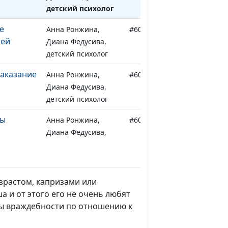
детский психолог
е
Анна Ронжина,
#604
тей
Диана Федусива,
детский психолог
аказание
Анна Ронжина,
#603
Диана Федусива,
детский психолог
зы
Анна Ронжина,
#602
Диана Федусива,
детский психолог
твенное
Анна Ронжина,
#601
Диана Федусива,
озрастом, капризами или
детский психолог
а и от этого его не очень любят
ны враждебности по отношению к
ычки
Анна Ронжина,
#600
Диана Федусива,