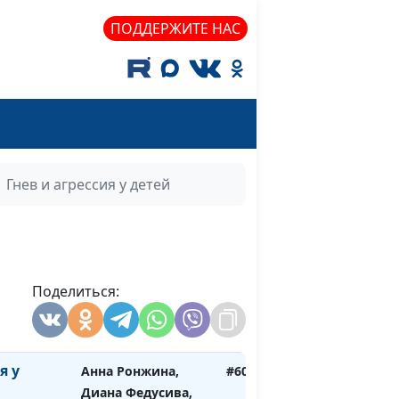
 сделать
Юлия Синицына,
#609
ПОДДЕРЖИТЕ НАС
Мария Вачева,
психолог-
консультант
ии
Юлия Синицына,
#608
Мария Вачева,
психолог-
консультант
Гнев и агрессия у детей
Анна Ронжина,
#607
Диана Федусива,
детский психолог
ов на
Поделиться:
Анна Ронжина,
#606
а
Диана Федусива,
детский психолог
я у
Анна Ронжина,
#605
Диана Федусива,