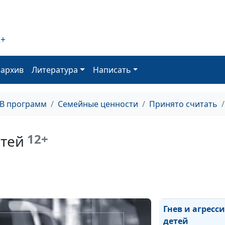
Почему трудно
выбор?
2+
Жизнь на пенс
оархив
Литература
Написать
ТВ программ
Семейные ценности
Принято считать
Детские страхи
12+
етей
Влияние гаджет
психику ребенк
Гнев и агресси
детей