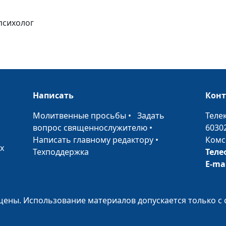
 психолог
Особенности о
детьми
Возрастные кри
детей
Написать
Кон
•
Молитвенные просьбы
•
Задать
Теле
Психологическ
вопрос священнослужителю
•
6030
готовность к ш
Написать главному редактору
•
Комс
х
Техподдержка
Теле
Зачем ребенку 
E-ma
ены. Использование материалов допускается только с 
Возрастные
особенности