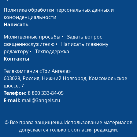
компульсивное
Иван Соклаков,
Политика обработки персональных данных и
расстройство: как
психолог
конфиденциальности
справиться?
Написать
Влияние привычек на
Юлия Синицына,
#783
Молитвенные просьбы
•
Задать вопрос
нашу жизнь
Иван Соклаков,
священнослужителю
•
Написать главному
психолог
редактору
•
Техподдержка
Контакты
Брак по расчету или по
Юлия Синицына,
#782
любви: к чему
Иван Соклаков,
Телекомпания «Три Ангела»
стремиться?
психолог
603028,
Россия, Нижний Новгород,
Комсомольское
шоссе, 7
Как не потерять себя в
Юлия Синицына,
#781
Телефон:
8 800 333-84-05
партнёре?
Иван Соклаков,
E-mail:
mail@3angels.ru
психолог
Как связаны тело,
Юлия Синицына,
#780
психика и эмоции?
Айгуль Иншакова,
© Все права защищены. Использование материалов
психолог, тренер
допускается только с согласия редакции.
личностного роста