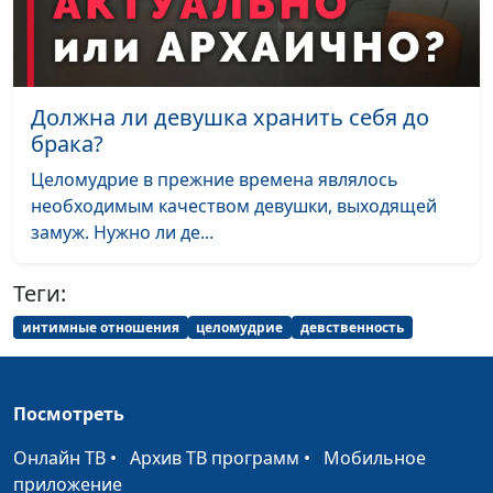
качество
Иван Соклаков,
психолог
Как нам мешают
Юлия Синицына,
#788
Должна ли девушка хранить себя до
ограничивающие
Иван Соклаков,
брака?
убеждения
психолог
Целомудрие в прежние времена являлось
Если с супругом стало
Юлия Синицына,
#787
необходимым качеством девушки, выходящей
скучно
Иван Соклаков,
замуж. Нужно ли де...
психолог
Мастурбация —
Теги:
Юлия Синицына,
#786
зависимость или
Иван Соклаков,
интимные отношения
целомудрие
девственность
данность жизни?
психолог
Влияние гормонов на
Юлия Синицына,
#785
Посмотреть
настроение
Иван Соклаков,
психолог
Онлайн ТВ
•
Архив ТВ программ
•
Мобильное
приложение
Обсессивно-
Юлия Синицына,
#784