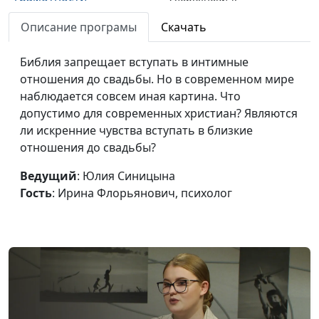
психолог
Описание програмы
Скачать
Когнитивные искажения
Юлия Синицына,
#797
— что с ними делать?
Библия запрещает вступать в интимные
Ирина
отношения до свадьбы. Но в современном мире
Флорьянович,
наблюдается совсем иная картина. Что
психолог
допустимо для современных христиан? Являются
Почему цели не
Юлия Синицына,
#796
ли искренние чувства вступать в близкие
достигаются?
Ирина
отношения до свадьбы?
Флорьянович,
Ведущий
: Юлия Синицына
психолог
Гость
: Ирина Флорьянович, психолог
Как преодолеть страх
Юлия Синицына,
#795
ошибки
Ирина
Флорьянович,
психолог
4 правила хорошего
Юлия Синицына,
#794
отдыха
Ирина