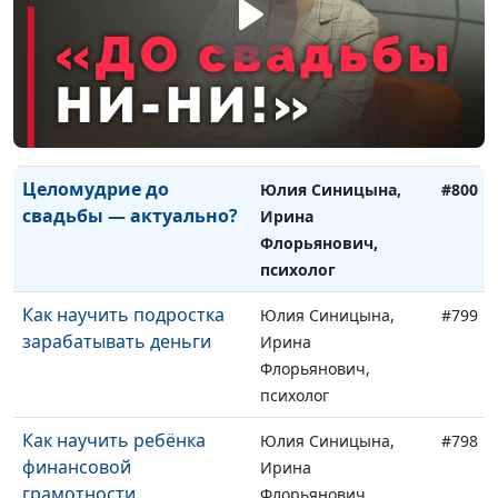
психолог
Гражданский брак: плохо
Юлия Синицына,
#801
или хорошо?
Ирина
Флорьянович,
психолог
Целомудрие до
Юлия Синицына,
#800
свадьбы — актуально?
Ирина
Флорьянович,
психолог
Как научить подростка
Юлия Синицына,
#799
зарабатывать деньги
Ирина
Флорьянович,
психолог
Как научить ребёнка
Юлия Синицына,
#798
финансовой
Ирина
грамотности
Флорьянович,