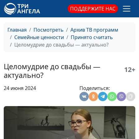
психолог
ПОДДЕРЖИТЕ НАС
Что делать, если
Юлия Синицына,
#805
ребёнок плохо учится?
Ирина
Главная
Посмотреть
Архив ТВ программ
Флорьянович,
Семейные ценности
Принято считать
психолог
Целомудрие до свадьбы — актуально?
Ребёнок ничего не хочет
Юлия Синицына,
#804
— почему?
Ирина
Целомудрие до свадьбы —
Флорьянович,
12+
актуально?
психолог
Дети воруют: причины,
Юлия Синицына,
#803
24 июня 2024
Поделиться:
последствия, пути
Ирина
преодоления
Флорьянович,
психолог
Гражданский брак и его
Юлия Синицына,
#802
последствия
Ирина
Флорьянович,