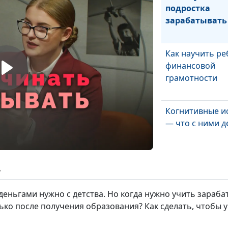
подростка
зарабатывать
Как научить ре
финансовой
грамотности
Когнитивные и
— что с ними д
Почему цели н
ь
достигаются?
еньгами нужно с детства. Но когда нужно учить зараба
ько после получения образования? Как сделать, чтобы у
Как преодолеть