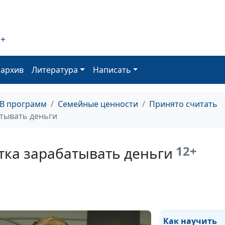
последствия, п
преодоления
2+
Гражданский бр
последствия
оархив
Литература
Написать
ТВ программ
Семейные ценности
Принято считать
Гражданский бр
атывать деньги
или хорошо?
12+
тка зарабатывать деньги
Целомудрие до
— актуально?
Как научить