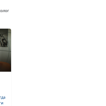
ошибки
холог
4 правила хор
отдыха
Профессионал
выгорание: пр
стадии и что д
Как определить
привязанности
гда
Эмоциональна
ги