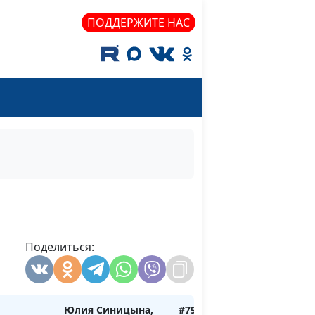
ути
Ирина
ПОДДЕРЖИТЕ НАС
Флорьянович,
психолог
ак и его
Юлия Синицына,
#802
Ирина
Флорьянович,
психолог
ак: плохо
Юлия Синицына,
#801
Ирина
Флорьянович,
психолог
 свадьбы
Юлия Синицына,
#800
Поделиться:
Ирина
Флорьянович,
психолог
Юлия Синицына,
#799