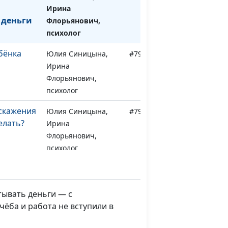
Ирина
 деньги
Флорьянович,
психолог
бёнка
Юлия Синицына,
#798
Ирина
Флорьянович,
психолог
скажения
Юлия Синицына,
#797
елать?
Ирина
Флорьянович,
психолог
е
Юлия Синицына,
#796
Ирина
Флорьянович,
тывать деньги — с
психолог
чёба и работа не вступили в
 страх
Юлия Синицына,
#795