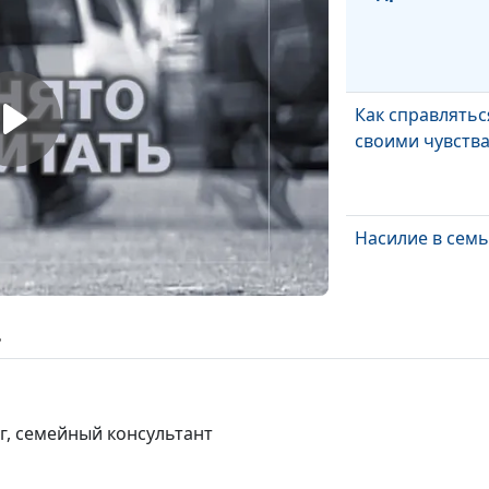
Как справлятьс
своими чувств
Насилие в семь
ь
Прощение про
г, семейный консультант
Учимся управл