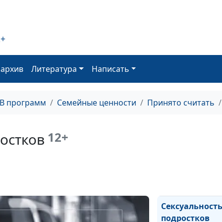
2+
Мужские потре
оархив
Литература
Написать
Женские потре
ТВ программ
Семейные ценности
Принято считать
12+
остков
Мужские и жен
страхи
Сексуальност
подростков