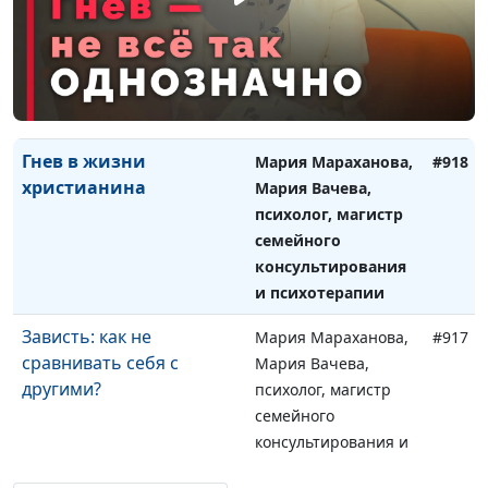
точки зрения
Мария Вачева,
христианства
психолог, магистр
семейного
консультирования и
психотерапии
Гнев в жизни
Мария Мараханова,
#918
христианина
Мария Вачева,
психолог, магистр
семейного
консультирования
и психотерапии
Зависть: как не
Мария Мараханова,
#917
сравнивать себя с
Мария Вачева,
другими?
психолог, магистр
семейного
консультирования и
психотерапии