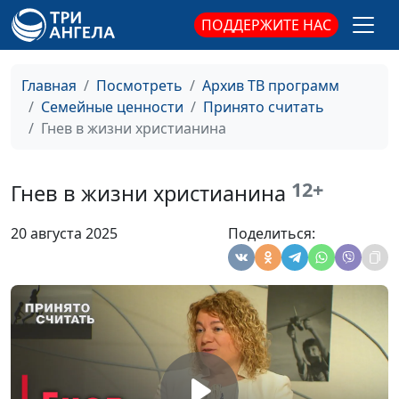
психолог, магистр
семейного
ПОДДЕРЖИТЕ НАС
консультирования и
психотерапии
Главная
Посмотреть
Архив ТВ программ
Можно ли верующему
Мария Мараханова,
#921
Семейные ценности
Принято считать
испытывать сомнения?
Мария Вачева,
Гнев в жизни христианина
психолог, магистр
семейного
12+
консультирования и
Гнев в жизни христианина
психотерапии
20 августа 2025
Поделиться:
Можно ли христианину
Мария Мараханова,
#920
посещать
Мария Вачева,
психотерапию?
психолог, магистр
семейного
консультирования и
психотерапии
Порнозависимость с
Мария Мараханова,
#919