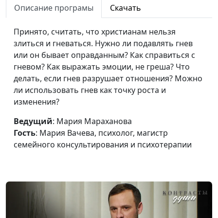
Описание програмы
Скачать
Как найти своё
Мария Мараханова,
#916
призвание в этом мире
Алена Евсеева,
Принято, считать, что христианам нельзя
практический
злиться и гневаться. Нужно ли подавлять гнев
психолог
или он бывает оправданным? Как справиться с
Можно ли быть
гневом? Как выражать эмоции, не греша? Что
Мария Мараханова,
#915
христианином и
делать, если гнев разрушает отношения? Можно
Алена Евсеева,
зарабатывать много
ли использовать гнев как точку роста и
практический
денег
изменения?
психолог
Слышит ли нас Бог?
Ведущий
: Мария Мараханова
Мария Мараханова,
#914
Гость
: Мария Вачева, психолог, магистр
Алена Евсеева,
семейного консультирования и психотерапии
практический
психолог
Негативные эмоции: как
Мария Мараханова,
#913
проживать их
Алена Евсеева,
правильно
практический
психолог