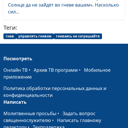
психолог
Солнце да не зайдёт во гневе вашем». Насколько
сил...
Как отпустить плохое
Юлия Синицына,
#896
прошлое
Алина Караченцева,
практический
Теги:
психолог
гнев
управлять гневом
гневаясь не согрешайте
Как сохранить
Юлия Синицына,
#895
молодость и красоту
Алина Караченцева,
практический
Посмотреть
психолог
Онлайн ТВ
•
Архив ТВ программ
•
Мобильное
Как научиться слышать
приложение
Юлия Синицына,
#894
друг друга
Алина Караченцева,
Политика обработки персональных данных и
практический
конфиденциальности
психолог
Написать
Психологическая
Юлия Синицына,
#893
Молитвенные просьбы
•
Задать вопрос
зрелость. Зачем она нам
Алина Караченцева,
священнослужителю
•
Написать главному
нужна?
практический
редактору
•
Техподдержка