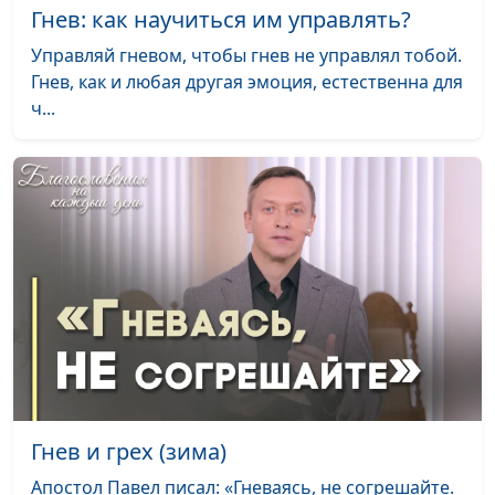
Гнев: как научиться им управлять?
Что такое
Юлия Синицына,
#900
Управляй гневом, чтобы гнев не управлял тобой.
психосоматика и как это
Алина Караченцева,
Гнев, как и любая другая эмоция, естественна для
лечить?
практический
ч...
психолог
Псевдопрощение. Как
Юлия Синицына,
#899
простить по-
Алина Караченцева,
настоящему
практический
психолог
Влияние современных
Юлия Синицына,
#898
технологий на личность
Алина Караченцева,
практический
психолог
Как справиться с
Юлия Синицына,
#897
завистью и радоваться
Алина Караченцева,
Гнев и грех (зима)
чужим успехам
практический
Апостол Павел писал: «Гневаясь, не согрешайте.