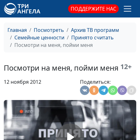
психолог-
консультант по
ПОДДЕРЖИТЕ НАС
семейным
отношениям
Главная
Посмотреть
Архив ТВ программ
Четыре фазы в браке
Юлия Синицына,
#234
Семейные ценности
Принято считать
Раиса Островская,
Посмотри на меня, пойми меня
психолог-
консультант по
12+
семейным
Посмотри на меня, пойми меня
отношениям
12 ноября 2012
Поделиться:
Наставь юношу при
Юлия Синицына,
#233
начале пути его
Раиса Островская,
психолог-
консультант по
семейным
отношениям
Я и ты
Юлия Синицына,
#232