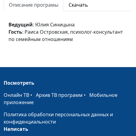
Описание програмы
Скачать
Важность
Юлия Синицына,
#229
своевременной
Раиса Островская,
информации
психолог-
Ведущий
: Юлия Синицына
консультант по
Гость
: Раиса Островская, психолог-консультант
семейным
по семейным отношениям
отношениям
Здоровые и нездоровые
Юлия Синицына,
#228
системы
Наталья Егорова,
психолог
Главное в моей жизни
Посмотреть
Юлия Синицына,
#227
Наталья Егорова,
Онлайн ТВ
•
Архив ТВ программ
•
Мобильное
психолог
приложение
Здоровый родитель -
Юлия Синицына,
#226
Политика обработки персональных данных и
нарцистический
Наталья Егорова,
конфиденциальности
родитель
психолог
Написать