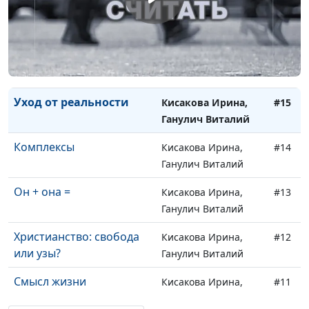
Брак с иностранцем
Кисакова И.,
#17
Кайтанен Лия
Одиночество
Кисакова Ирина,
#16
Ганулич Виталий
Уход от реальности
Кисакова Ирина,
#15
Ганулич Виталий
Комплексы
Кисакова Ирина,
#14
Ганулич Виталий
Он + она =
Кисакова Ирина,
#13
Ганулич Виталий
Христианство: свобода
Кисакова Ирина,
#12
или узы?
Ганулич Виталий
Смысл жизни
Кисакова Ирина,
#11
Ганулич Виталий