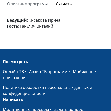
Описание програмы
Скачать
Отцы и дети
Кисакова Ирина,
#10
Ганулич Виталий
Ведущий
: Кисакова Ирина
Имеют ли деньги
Ирина Кисакова,
#9
Гость
: Ганулич Виталий
власть?
Наталья Романова
Жена, мама... босс
Ирина Кисакова,
#8
Наталья Романова
Когда начальник -
Ирина Кисакова,
#7
женщина
Наталья Романова
Посмотреть
Бизнес и христианство
Ирина Кисакова,
#6
Онлайн ТВ
•
Архив ТВ программ
•
Мобильное
Наталья Романова
приложение
Не женское дело
Ирина Кисакова,
#5
Политика обработки персональных данных и
Наталья Романова
конфиденциальности
Написать
Молитвенные просьбы
•
Задать вопрос