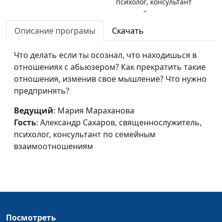
психолог, консультант
по семейным
взаимоотношениям
Описание програмы
Скачать
Сексуальная жизнь в
Мария Мараханова,
#656
Что делать если ты осознал, что находишься в
браке с абьюзером
Александр Сахаров,
отношениях с абьюзером? Как прекратить такие
священнослужитель,
отношения, изменив свое мышление? Что нужно
психолог, консультант
предпринять?
по семейным
взаимоотношениям
Ведущий
: Мария Мараханова
Гость
: Александр Сахаров, священнослужитель,
Родитель-абьюзер: как и
Мария Мараханова ,
#655
психолог, консультант по семейным
от чего защищать
Александр Сахаров,
взаимоотношениям
ребенка
священнослужитель,
психолог, консультант
по семейным
взаимоотношениям
Кто помогает
Мария Мараханова ,
#654
абьюзерам
Посмотреть
Александр Сахаров,