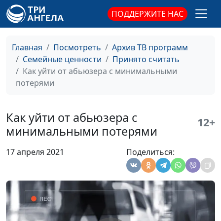
консультант
ПОДДЕРЖИТЕ НАС
Ждать чуда или
Анна Богатская,
#662
действовать самому?
Мария Вачева,
психолог, семейный
Главная
Посмотреть
Архив ТВ программ
консультант
Семейные ценности
Принято считать
Как уйти от абьюзера с минимальными
После токсичных
Мария Мараханова,
#661
потерями
отношений: способы
Александр Сахаров,
восстановления
священнослужитель,
психолог, консультант
Как уйти от абьюзера с
12+
по семейным
минимальными потерями
взаимоотношениям
17 апреля 2021
Поделиться:
Когда и как закончить
Мария Мараханова,
#660
абьюзивные отношения
Александр Сахаров,
священнослужитель,
психолог, консультант
по семейным
взаимоотношениям