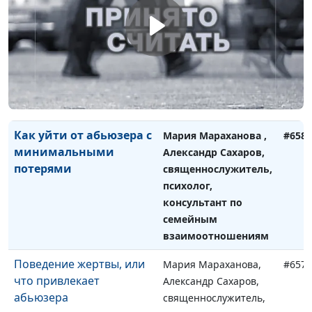
Как изменить абьюзера?
Мария Мараханова ,
#659
Александр Сахаров,
священнослужитель,
психолог, консультант
по семейным
взаимоотношениям
Как уйти от абьюзера с
Мария Мараханова ,
#658
минимальными
Александр Сахаров,
потерями
священнослужитель,
психолог,
консультант по
семейным
взаимоотношениям
Поведение жертвы, или
Мария Мараханова,
#657
что привлекает
Александр Сахаров,
абьюзера
священнослужитель,