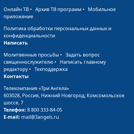
священнослужитель,
Онлайн ТВ
•
Архив ТВ программ
•
Мобильное
психолог, консультант
приложение
по семейным
взаимоотношениям
Политика обработки персональных данных и
конфиденциальности
Как не влюбиться в
Мария Мараханова,
#653
Написать
тирана?
Александр Сахаров,
священнослужитель,
Молитвенные просьбы
•
Задать вопрос
психолог, консультант
священнослужителю
•
Написать главному
по семейным
редактору
•
Техподдержка
взаимоотношениям
Контакты
Как распознать
Мария Мараханова,
#652
Телекомпания «Три Ангела»
манипуляции
Александр Сахаров,
603028,
Россия, Нижний Новгород,
Комсомольское
абьюзеров (вторая
священнослужитель,
шоссе, 7
часть)
психолог, консультант
Телефон:
8 800 333-84-05
по семейным
E-mail:
mail@3angels.ru
взаимоотношениям