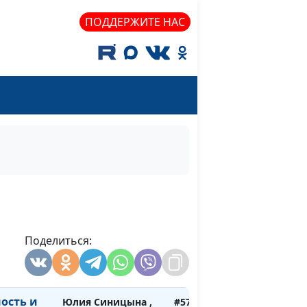
Ольга Ижогина,
ПОДДЕРЖИТЕ НАС
практический
психолог
рессом на
Юлия Синицына ,
#576
ровне
Ольга Ижогина,
практический
психолог
рессом
Юлия Синицына ,
#575
Ольга Ижогина,
практический
психолог
а
Юлия Синицына ,
#574
Поделиться:
Ольга Ижогина,
практический
психолог
ость и
Юлия Синицына ,
#573