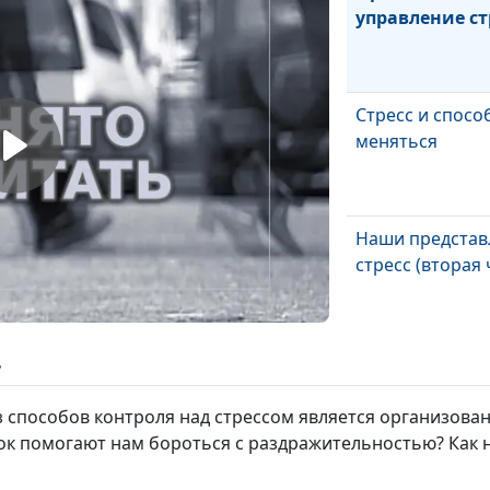
управление ст
Стресс и спосо
меняться
Наши представ
стресс (вторая 
Наши представ
ь
стресс (первая 
з способов контроля над стрессом является организован
к помогают нам бороться с раздражительностью? Как 
Как перевести