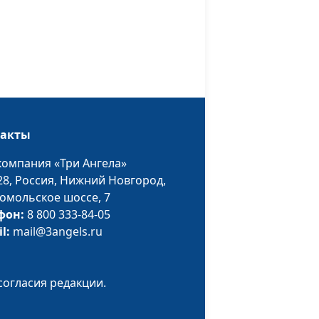
творный?
Ольга Ижогина,
практический
психолог
Юлия Синицына,
#568
Ольга Ижогина,
практический
психолог
такты
 метод
Юлия Синицына ,
#567
компания «Три Ангела»
ессом
Ольга Ижогина,
28,
Россия, Нижний Новгород,
практический
омольское шоссе, 7
психолог
фон:
8 800 333-84-05
il:
mail@3angels.ru
 (вторая
Юлия Синицына ,
#566
Ольга Ижогина,
практический
согласия редакции.
психолог