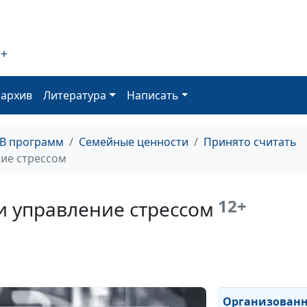
2+
Управление ст
углубленном у
оархив
Литература
Написать
ТВ программ
Семейные ценности
Принято считать
Управление ст
ие стрессом
12+
и управление стрессом
Новый взгляд н
раздражитель
Организованн