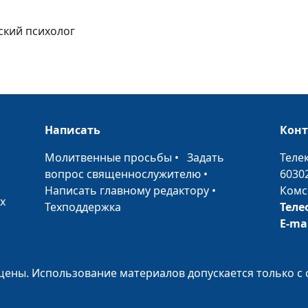
стресс в благо
ский психолог
Стресс и цели
Написать
Кон
Духовность как
•
Молитвенные просьбы
•
Задать
Теле
борьбы со стр
вопрос священнослужителю
•
6030
Написать главному редактору
•
Комс
х
Техподдержка
Теле
E-ma
Стрессовый бак
часть)
ены. Использование материалов допускается только с 