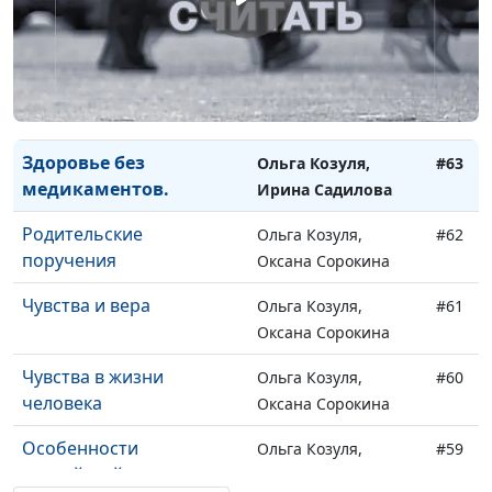
Преимущества
Ольга Козуля, Ирина
#65
вегетарианства
Садилова
Вегетарианство. Почему
Ольга Козуля, Ирина
#64
мы его выбираем?
Садилова
Здоровье без
Ольга Козуля,
#63
медикаментов.
Ирина Садилова
Родительские
Ольга Козуля,
#62
поручения
Оксана Сорокина
Чувства и вера
Ольга Козуля,
#61
Оксана Сорокина
Чувства в жизни
Ольга Козуля,
#60
человека
Оксана Сорокина
Особенности
Ольга Козуля,
#59
российской семьи
Оксана Сорокина