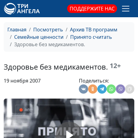
Ирина
ПОДДЕРЖИТЕ НАС
Отцы и дети. Что
Андряшина
#70
общего?
Людмила, Слесарева
Ирина
Главная
Посмотреть
Архив ТВ программ
Семейные ценности
Принято считать
Мой ребенок - непоседа
Андряшина
#69
Здоровье без медикаментов.
Людмила, Слесарева
Ирина
12+
Здоровье без медикаментов.
Кризис подросткового
Андряшина
#68
возраста
Людмила, Слесарева
19 ноября 2007
Поделиться:
Ирина
Если ваш ребенок
Андряшина
#67
инвалид
Людмила ,
Слесарева Ирина
Христианство и
Ольга Козуля, Ирина
#66
здоровье
Садилова