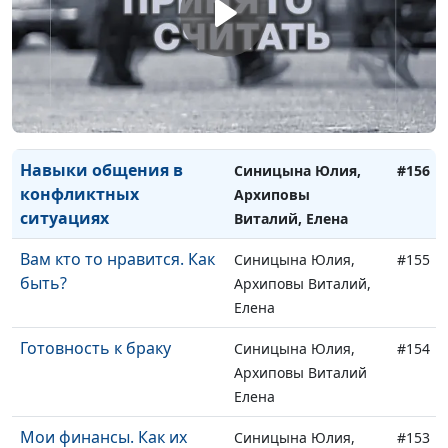
Долги в семье
Виталий Архипов,
#158
Елена Архипова
Финансовые проблемы
Виталий Архипов,
#157
в семье
Елена Архипова
Навыки общения в
Синицына Юлия,
#156
конфликтных
Архиповы
ситуациях
Виталий, Елена
Вам кто то нравится. Как
Синицына Юлия,
#155
быть?
Архиповы Виталий,
Елена
Готовность к браку
Синицына Юлия,
#154
Архиповы Виталий
Елена
Мои финансы. Как их
Синицына Юлия,
#153