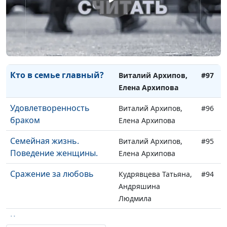
Как принимать любовь?
Виталий Архипов,
#99
Елена Архипова
Роли в браке
Виталий Архипов,
#98
Елена Архипова
Кто в семье главный?
Виталий Архипов,
#97
Елена Архипова
Удовлетворенность
Виталий Архипов,
#96
браком
Елена Архипова
Семейная жизнь.
Виталий Архипов,
#95
Поведение женщины.
Елена Архипова
Сражение за любовь
Кудрявцева Татьяна,
#94
Андряшина
Людмила
Карьера и личная
Кудрявцева Татьяна,
#93