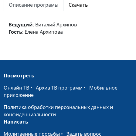
жизнь. Где грань?
Андряшина
Описание програмы
Скачать
Людмила
Сильные и слабые
Кудрявцева Татьяна,
#92
Ведущий
: Виталий Архипов
стороны мужчин
Андряшина
Гость
: Елена Архипова
Людмила
Сохраняйте любовь в
Кудрявцева Татьяна,
#91
браке
Андряшина
Людмила
Посмотреть
Воспитание мальчика в
Кудрявцева Татьяна,
#90
неполной семье
Андряшина
Онлайн ТВ
•
Архив ТВ программ
•
Мобильное
Людмила
приложение
Ошибки женщин
Кудрявцева Татьяна,
#89
Политика обработки персональных данных и
Андряшина
конфиденциальности
Людмила
Написать
Потребности в браке
Кудрявцева Татьяна,
#88
Молитвенные просьбы
•
Задать вопрос