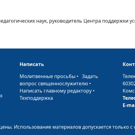
 педагогических наук, руководитель Центра поддержки 
Особенности д
оставшихся бе
родителей
Написать
Кон
•
Молитвенные просьбы
•
Задать
Теле
вопрос священнослужителю
•
6030
Написать главному редактору
•
Комс
Идеальная же
х
Техподдержка
Теле
она существует
E-ma
Настоящий муж
кто он?
ены. Использование материалов допускается только с 