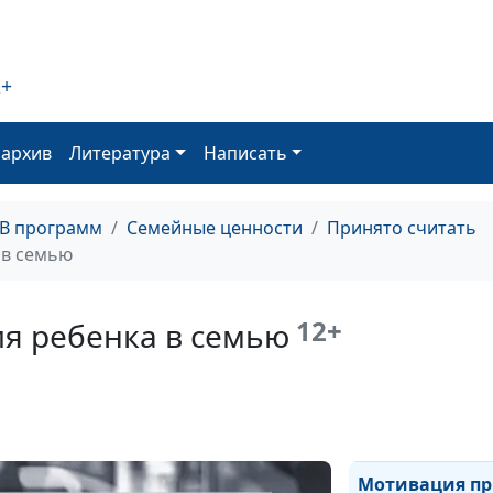
Конфликты с 
2+
ребенком
оархив
Литература
Написать
ТВ программ
Семейные ценности
Принято считать
 в семью
Влияние генети
поведение реб
12+
я ребенка в семью
Мотивация пр