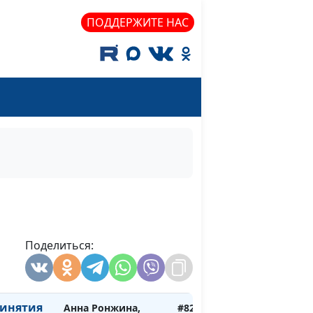
Центра поддержки
усыновления
ПОДДЕРЖИТЕ НАС
приемным
Анна Ронжина,
#826
Степан Аваков,
кандидат
педагогических
наук, руководитель
Центра поддержки
усыновления
ки на
Анна Ронжина,
#825
енка
Степан Аваков,
кандидат
педагогических
Поделиться:
наук, руководитель
Центра поддержки
усыновления
инятия
Анна Ронжина,
#824