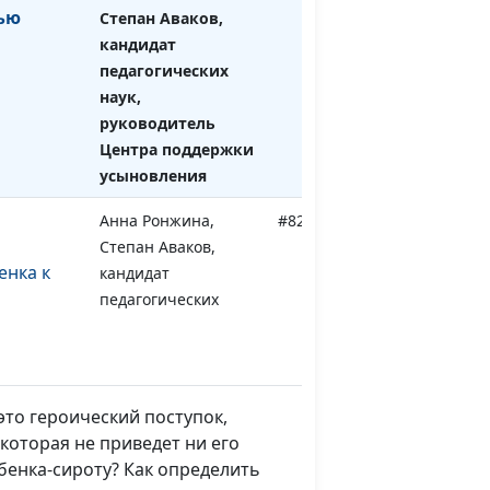
ью
Степан Аваков,
кандидат
педагогических
наук,
руководитель
Центра поддержки
усыновления
Анна Ронжина,
#823
Степан Аваков,
енка к
кандидат
педагогических
наук, руководитель
Центра поддержки
усыновления
это героический поступок,
Анна Ронжина,
#822
которая не приведет ни его
тей-сирот
Степан Аваков,
бенка-сироту? Как определить
кандидат