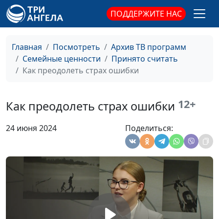
ПОДДЕРЖИТЕ НАС
Целомудрие до свадьбы
Юлия Синицына,
#800
— актуально?
Ирина
Флорьянович,
Главная
Посмотреть
Архив ТВ программ
психолог
Семейные ценности
Принято считать
Как научить подростка
Как преодолеть страх ошибки
Юлия Синицына,
#799
зарабатывать деньги
Ирина
Флорьянович,
12+
Как преодолеть страх ошибки
психолог
Как научить ребёнка
Юлия Синицына,
#798
24 июня 2024
Поделиться:
финансовой
Ирина
грамотности
Флорьянович,
психолог
Когнитивные искажения
Юлия Синицына,
#797
— что с ними делать?
Ирина
Флорьянович,
психолог