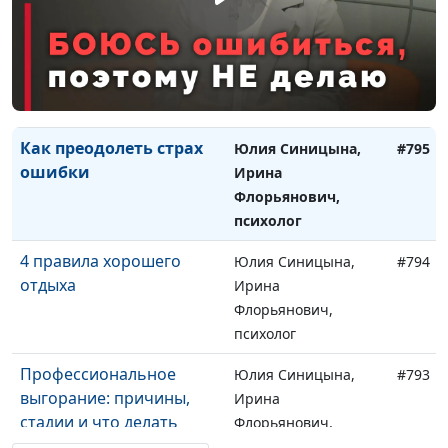
Почему цели не
Юлия Синицына,
#796
достигаются?
Ирина
Флорьянович,
психолог
Как преодолеть страх
Юлия Синицына,
#795
ошибки
Ирина
Флорьянович,
психолог
4 правила хорошего
Юлия Синицына,
#794
отдыха
Ирина
Флорьянович,
психолог
Профессиональное
Юлия Синицына,
#793
выгорание: причины,
Ирина
стадии и что делать
Флорьянович,
психолог