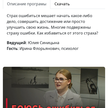
Описание програмы
Скачать
Как определить свой тип
Юлия Синицына,
#792
привязанности
Страх ошибиться мешает начать какое-либо
Иван Соклаков,
дело, совершить достижение или просто
психолог
улучшить свою жизнь. Многие подвержены
Эмоциональная
Юлия Синицына,
#791
страху ошибки. Как избавиться от этого страха?
холодность — в чём
Иван Соклаков,
проблема?
Ведущий
: Юлия Синицына
психолог
Гость
: Ирина Флорьянович, психолог
Норма жизни: как к ней
Юлия Синицына,
#790
прийти?
Иван Соклаков,
психолог
Эгоизм как полезное
Юлия Синицына,
#789
качество
Иван Соклаков,
психолог
Как нам мешают
Юлия Синицына,
#788
ограничивающие
Иван Соклаков,
убеждения
психолог