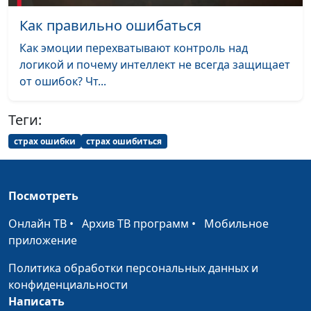
психолог
Как правильно ошибаться
Брак по расчету или по
Юлия Синицына,
#782
Как эмоции перехватывают контроль над
любви: к чему
Иван Соклаков,
логикой и почему интеллект не всегда защищает
стремиться?
психолог
от ошибок? Чт...
Как не потерять себя в
Юлия Синицына,
#781
партнёре?
Теги:
Иван Соклаков,
психолог
страх ошибки
страх ошибиться
Как связаны тело,
Юлия Синицына,
#780
психика и эмоции?
Айгуль Иншакова,
Посмотреть
психолог, тренер
личностного роста
Онлайн ТВ
•
Архив ТВ программ
•
Мобильное
приложение
Амбициозность и
Юлия Синицына,
#779
христианство
Айгуль Иншакова,
Политика обработки персональных данных и
совместимы?
психолог, тренер
конфиденциальности
личностного роста
Написать