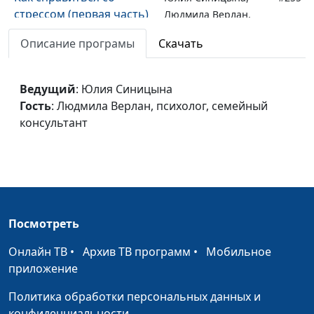
стрессом (первая часть)
Людмила Верлан,
психолог, семейный
Описание програмы
Скачать
консультант
Мужские потребности
Юлия Синицына,
#254
Ведущий
: Юлия Синицына
Людмила Верлан,
Гость
: Людмила Верлан, психолог, семейный
психолог, семейный
консультант
консультант
Женские потребности
Юлия Синицына,
#253
Людмила Верлан,
психолог, семейный
консультант
Посмотреть
Мужские и женские
Юлия Синицына,
#252
Онлайн ТВ
страхи
•
Архив ТВ программ
•
Мобильное
Людмила Верлан,
приложение
психолог, семейный
консультант
Политика обработки персональных данных и
конфиденциальности
Сексуальность