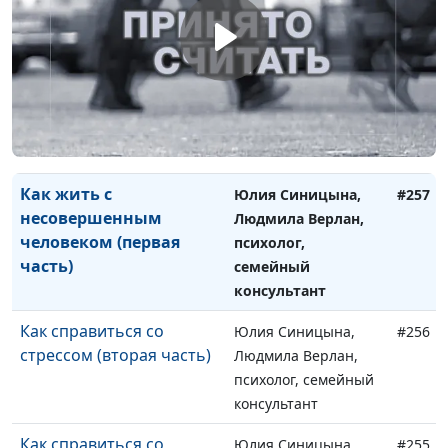
психолог, семейный
консультант
Как жить с
Юлия Синицына,
#258
несовершенным
Людмила Верлан,
человеком (вторая
психолог, семейный
часть)
консультант
Как жить с
Юлия Синицына,
#257
несовершенным
Людмила Верлан,
человеком (первая
психолог,
часть)
семейный
консультант
Как справиться со
Юлия Синицына,
#256
стрессом (вторая часть)
Людмила Верлан,
психолог, семейный
консультант
Как справиться со
Юлия Синицына,
#255