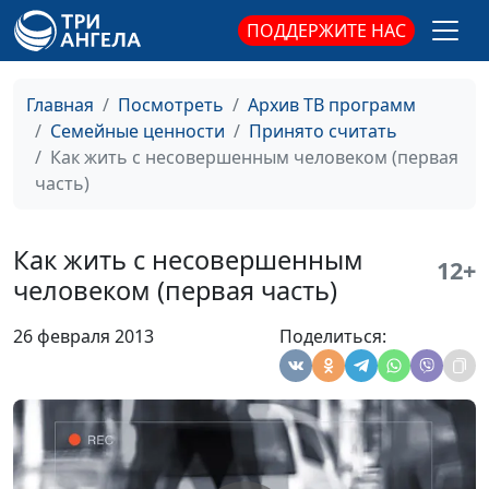
психолог, семейный
ПОДДЕРЖИТЕ НАС
консультант
Игры взрослых. Должник
Юлия Синицына,
#262
Главная
Посмотреть
Архив ТВ программ
Людмила Верлан,
Семейные ценности
Принято считать
психолог, семейный
Как жить с несовершенным человеком (первая
консультант
часть)
Игры взрослых
Юлия Синицына,
#261
Людмила Верлан,
Как жить с несовершенным
психолог, семейный
12+
человеком (первая часть)
консультант
Побеждаем депрессию
Юлия Синицына,
#260
26 февраля 2013
Поделиться:
Людмила Верлан,
психолог, семейный
консультант
Кризис 25-ти лет
Юлия Синицына,
#259
Людмила Верлан,