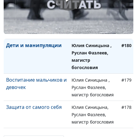
магистр богословия
Три способа обучения
Юлия Синицына ,
#181
Руслан Фазлеев,
магистр богословия
Дети и манипуляции
Юлия Синицына ,
#180
Руслан Фазлеев,
магистр
богословия
Воспитание мальчиков и
Юлия Синицына ,
#179
девочек
Руслан Фазлеев,
магистр богословия
Защита от самого себя
Юлия Синицына,
#178
Руслан Фазлеев,
магистр богословия
Модель формирования
Юлия Синицына,
#177