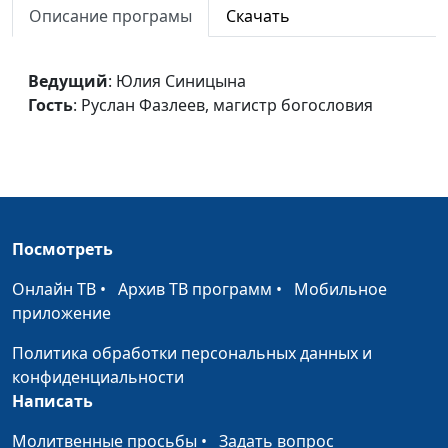
личности
Описание програмы
Скачать
Руслан Фазлеев,
магистр богословия
Уникальность каждого
Ведущий
: Юлия Синицына
Юлия Синицына,
#176
человека
Гость
: Руслан Фазлеев, магистр богословия
Руслан Фазлеев,
магистр богословия
Душепопечение и
Юлия Синицына,
#175
психология
Руслан Фазлеев,
магистр богословия
Посмотреть
Советы молодоженам
Виталий Архипов,
#174
Елена Архипова
Онлайн ТВ
•
Архив ТВ программ
•
Мобильное
приложение
Суета. Как ее победить?
Виталий Архипов,
#173
Елена Архипова
Политика обработки персональных данных и
конфиденциальности
Отпуск всей семьей
Виталий Архипов,
#172
Написать
Елена Архипова
Молитвенные просьбы
•
Задать вопрос