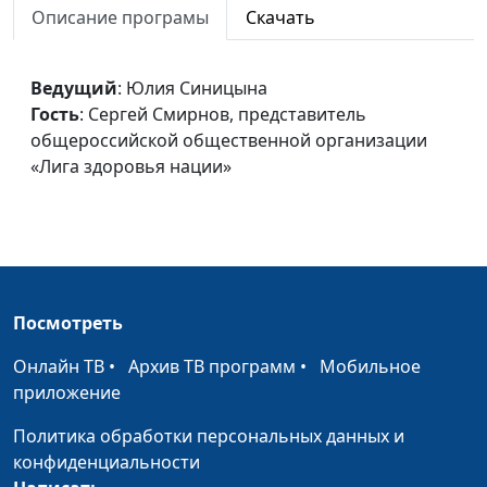
организации «Лига
Описание програмы
Скачать
здоровья нации»
Реклама табачной
Юлия Синицына,
#458
Ведущий
: Юлия Синицына
продукции: влияние на
Сергей Смирнов,
Гость
: Сергей Смирнов, представитель
молодежь и подростков
представитель
общероссийской общественной организации
общероссийской
«Лига здоровья нации»
общественной
организации «Лига
здоровья нации»
Почему подросток
Юлия Синицына,
#457
курит?
Сергей Смирнов,
Посмотреть
представитель
общероссийской
Онлайн ТВ
•
Архив ТВ программ
•
Мобильное
общественной
приложение
организации «Лига
Политика обработки персональных данных и
здоровья нации»
конфиденциальности
Мой ребенок ненавидит
Юлия Синицына,
#456