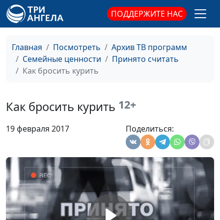
здоровья нации»
ПОДДЕРЖИТЕ НАС
Алкоголь: пить или не
Юлия Синицына,
#463
пить?
Сергей Смирнов,
представитель
Главная
Посмотреть
Архив ТВ программ
общероссийской
Семейные ценности
Принято считать
общественной
Как бросить курить
организации «Лига
здоровья нации»
12+
Как бросить курить
Влияние алкоголя
Юлия Синицына,
#462
Сергей Смирнов,
19 февраля 2017
Поделиться:
представитель
общероссийской
общественной
организации «Лига
здоровья нации»
Бросаем курить:
Юлия Синицына,
#461
«можно» и «нельзя»
Сергей Смирнов,