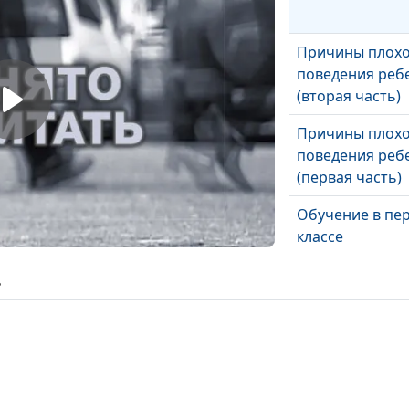
Причины плохо
поведения реб
(вторая часть)
Причины плохо
поведения реб
(первая часть)
Обучение в пе
классе
ь
Готов ли ребен
школе?
Стресс перед э
как справиться