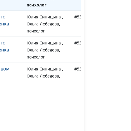
психолог
го
Юлия Синицына ,
#532
енка
Ольга Лебедева,
психолог
го
Юлия Синицына ,
#531
енка
Ольга Лебедева,
психолог
рвом
Юлия Синицына ,
#530
Ольга Лебедева,
психолог
ок к
Юлия Синицына ,
#529
Ольга Лебедева,
психолог
кзаменом:
Юлия Синицына ,
#528
?
Ольга Лебедева,