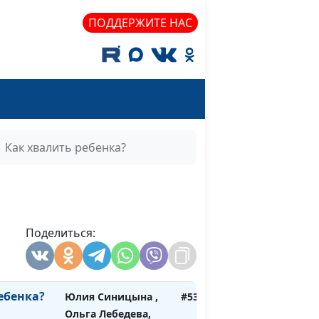
психолог
ПОДДЕРЖИТЕ НАС
 (вторая
Юлия Синицына ,
#537
Ольга Лебедева,
психолог
 (первая
Юлия Синицына ,
#536
Ольга Лебедева,
психолог
Как хвалить ребенка?
 люди
Юлия Синицына ,
#535
Ольга Лебедева,
психолог
ть
Поделиться:
Юлия Синицына ,
#534
Ольга Лебедева,
психолог
ебенка?
Юлия Синицына ,
#533
Ольга Лебедева,