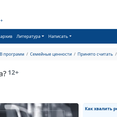
Детские страхи
2+
часть)
оархив
Литература
Написать
Детские страхи
часть)
ТВ программ
Семейные ценности
Принято считать
Родители тоже
12+
а?
Детская ревнос
Как хвалить р