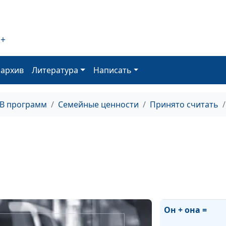
Сильная женщ
2+
Женское счаст
оархив
Литература
Написать
Брак с иностр
ТВ программ
Семейные ценности
Принято считать
Одиночество
Уход от реальн
Комплексы
Он + она =