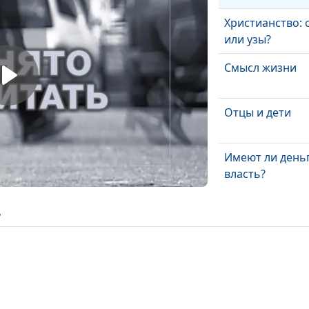
Христианство: 
или узы?
Смысл жизни
Отцы и дети
Имеют ли день
власть?
Жена, мама... б
ь
Когда начальни
женщина
Бизнес и христ