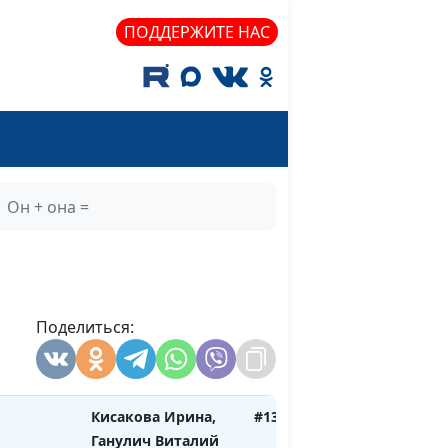
ина
Кисакова И.,
#19
ПОДДЕРЖИТЕ НАС
Кайтанен Л.
ье
Кисакова И.,
#18
Кайтанен Лия
анцем
Кисакова И.,
#17
Кайтанен Лия
Он + она =
Кисакова Ирина,
#16
Ганулич Виталий
ости
Кисакова Ирина,
#15
Ганулич Виталий
Поделиться:
Кисакова Ирина,
#14
Ганулич Виталий
Кисакова Ирина,
#13
Ганулич Виталий