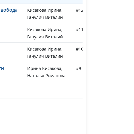
свобода
Кисакова Ирина,
#12
Ганулич Виталий
Кисакова Ирина,
#11
Ганулич Виталий
Кисакова Ирина,
#10
Ганулич Виталий
ги
Ирина Кисакова,
#9
Наталья Романова
осс
Ирина Кисакова,
#8
Наталья Романова
к -
Ирина Кисакова,
#7
Наталья Романова
ианство
Ирина Кисакова,
#6
Наталья Романова