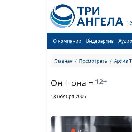
1
О компании
Видеоархив
Ауди
Главная
Посмотреть
Архив 
12+
Он + она =
18 ноября 2006