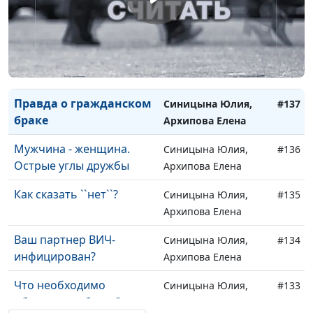
Как грамотно съесть пуд
Синицына Юлия,
#139
соли?
Архипова Елена
Подлинная
Синицына Юлия,
#138
сексуальность
Архипова Елена
Правда о гражданском
Синицына Юлия,
#137
браке
Архипова Елена
Мужчина - женщина.
Синицына Юлия,
#136
Острые углы дружбы
Архипова Елена
Как сказать ``нет``?
Синицына Юлия,
#135
Архипова Елена
Ваш партнер ВИЧ-
Синицына Юлия,
#134
инфицирован?
Архипова Елена
Что необходимо
Синицына Юлия,
#133
обсудить до брака?
Архипова Елена