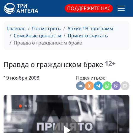
Елена
ПОДДЕРЖИТЕ НАС
О, как же я одинок!
Синицына Юлия,
#144
Архиповы Виталий,
Елена
Главная
Посмотреть
Архив ТВ программ
Семейные ценности
Принято считать
Хочу жениться!
Синицына Юлия,
#143
Правда о гражданском браке
Немедленно!
Архиповы Виталий,
Елена
12+
Правда о гражданском браке
Как подготовиться к
Синицына Юлия,
#142
браку?
Архиповы Виталий,
19 ноября 2008
Поделиться:
Елена
Я застенчивый.Что
Синицына Юлия,
#141
делать?
Архиповы Виталий,
Елена
Отказ? Не смертельно!
Синицына Юлия,
#140
Архипова Елена