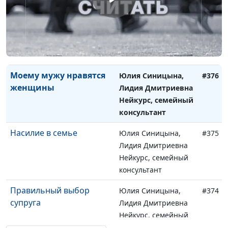
Как правильно
Юлия Синицына,
#377
расстаться до свадьбы?
Лидия Дмитриевна
Нейкурс, семейный
консультант
Моему мужу нравятся
Юлия Синицына,
#376
женщины
Лидия Дмитриевна
Нейкурс, семейный
консультант
Насилие в семье
Юлия Синицына,
#375
Лидия Дмитриевна
Нейкурс, семейный
консультант
Правильный выбор
Юлия Синицына,
#374
супруга
Лидия Дмитриевна
Нейкурс, семейный
консультант