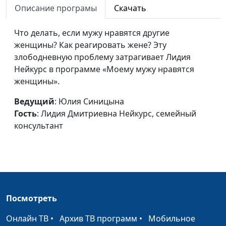
Описание програмы
Скачать
Как сделать жену
Юлия Синицына,
#373
счастливой?
Что делать, если мужу нравятся другие
Лидия Дмитриевна
женщины? Как реагировать жене? Эту
Нейкурс, семейный
злободневную проблему затрагивает Лидия
консультант
Нейкурс в программе «Моему мужу нравятся
Неверный мотив
Юлия Синицына,
#372
женщины».
вступления в брак
Лидия Дмитриевна
Ведущий
: Юлия Синицына
Нейкурс, семейный
Гость
: Лидия Дмитриевна Нейкурс, семейный
консультант
консультант
«Тонкие» моменты в
Юлия Синицына,
#371
браке
Лидия Дмитриевна
Нейкурс, семейный
консультант
Безответственный муж
Юлия Синицына,
#370
Посмотреть
(вторая часть)
Лидия Дмитриевна
Нейкурс, семейный
Онлайн ТВ
•
Архив ТВ программ
•
Мобильное