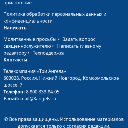
консультант
приложение
Безответственный муж
Юлия Синицына,
#369
Политика обработки персональных данных и
(первая часть)
Лидия Дмитриевна
конфиденциальности
Нейкурс, семейный
Написать
консультант
Молитвенные просьбы
•
Задать вопрос
Дети и деньги
Юлия Синицына,
#368
священнослужителю
•
Написать главному
Лидия Дмитриевна
редактору
•
Техподдержка
Нейкурс, семейный
Контакты
консультант
Телекомпания «Три Ангела»
Как маме все успеть?
Юлия Синицына,
#367
603028,
Россия, Нижний Новгород,
Комсомольское
(вторая часть)
Татьяна
шоссе, 7
Шимановская,
Телефон:
8 800 333-84-05
психолог-
E-mail:
mail@3angels.ru
консультант
Как маме все успеть?
Юлия Синицына,
#366
© Все права защищены. Использование материалов
(первая часть)
Татьяна
допускается только с согласия редакции.