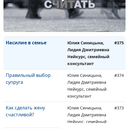
Моему мужу нравятся
Юлия Синицына,
#376
женщины
Лидия Дмитриевна
Нейкурс, семейный
консультант
Насилие в семье
Юлия Синицына,
#375
Лидия Дмитриевна
Нейкурс, семейный
консультант
Правильный выбор
Юлия Синицына,
#374
супруга
Лидия Дмитриевна
Нейкурс, семейный
консультант
Как сделать жену
Юлия Синицына,
#373
счастливой?
Лидия Дмитриевна
Нейкурс, семейный
консультант