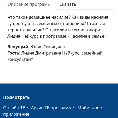
Описание програмы
Скачать
Неверный мотив
Юлия Синицына,
#372
вступления в брак
Что такое домашнее насилие? Как виды насилия
Лидия Дмитриевна
существуют в семейных отношениях? Стоит ли
Нейкурс, семейный
терпеть насилие? О насилии в семье говорит
консультант
Лидия Нейкурс в программе «Насилие в семье».
«Тонкие» моменты в
Юлия Синицына,
#371
браке
Ведущий
: Юлия Синицына
Лидия Дмитриевна
Гость
: Лидия Дмитриевна Нейкурс, семейный
Нейкурс, семейный
консультант
консультант
Безответственный муж
Юлия Синицына,
#370
(вторая часть)
Лидия Дмитриевна
Нейкурс, семейный
консультант
Посмотреть
Безответственный муж
Юлия Синицына,
#369
(первая часть)
Лидия Дмитриевна
Онлайн ТВ
•
Архив ТВ программ
•
Мобильное
Нейкурс, семейный
приложение