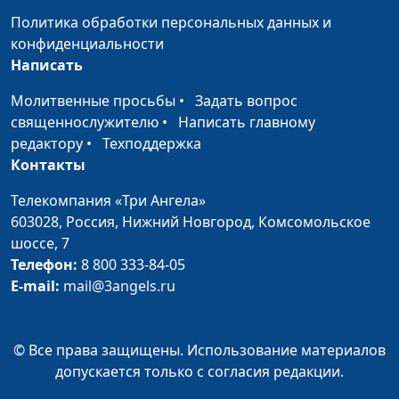
консультант
Политика обработки персональных данных и
Дети и деньги
Юлия Синицына,
#368
конфиденциальности
Лидия Дмитриевна
Написать
Нейкурс, семейный
Молитвенные просьбы
•
Задать вопрос
консультант
священнослужителю
•
Написать главному
Как маме все успеть?
Юлия Синицына,
#367
редактору
•
Техподдержка
(вторая часть)
Татьяна
Контакты
Шимановская,
Телекомпания «Три Ангела»
психолог-
603028,
Россия, Нижний Новгород,
Комсомольское
консультант
шоссе, 7
Как маме все успеть?
Юлия Синицына,
#366
Телефон:
8 800 333-84-05
(первая часть)
Татьяна
E-mail:
mail@3angels.ru
Шимановская,
психолог-
консультант
© Все права защищены. Использование материалов
допускается только с согласия редакции.
Организация досуга
Юлия Синицына,
#365