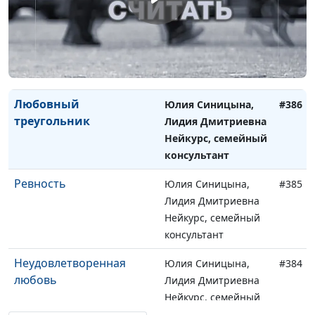
Как найти хорошего
Юлия Синицына,
#387
мужа?
Лидия Дмитриевна
Нейкурс, семейный
консультант
Любовный
Юлия Синицына,
#386
треугольник
Лидия Дмитриевна
Нейкурс, семейный
консультант
Ревность
Юлия Синицына,
#385
Лидия Дмитриевна
Нейкурс, семейный
консультант
Неудовлетворенная
Юлия Синицына,
#384
любовь
Лидия Дмитриевна
Нейкурс, семейный
консультант