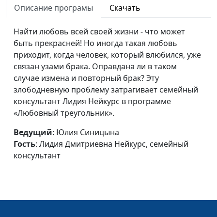
Описание програмы
Скачать
Как возродить угасшую
Юлия Синицына,
#383
любовь в браке?
Найти любовь всей своей жизни - что может
Лидия Дмитриевна
быть прекрасней! Но иногда такая любовь
Нейкурс, семейный
приходит, когда человек, который влюбился, уже
консультант
связан узами брака. Оправдана ли в таком
Как жить с агрессивным
Юлия Синицына,
#382
случае измена и повторный брак? Эту
и властным мужем?
Лидия Дмитриевна
злободневную проблему затрагивает семейный
Нейкурс, семейный
консультант Лидия Нейкурс в программе
консультант
«Любовный треугольник».
Взаимоотношения
Юлия Синицына,
#381
Ведущий
: Юлия Синицына
супругов с
Лидия Дмитриевна
Гость
: Лидия Дмитриевна Нейкурс, семейный
противоположным
Нейкурс, семейный
консультант
полом
консультант
Как воспитывать
Юлия Синицына,
#380
ребенка-хулигана?
Лидия Дмитриевна
Нейкурс, семейный