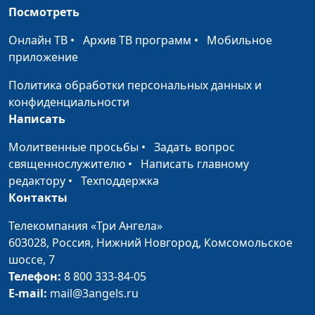
консультант
Посмотреть
Как справиться со
Юлия Синицына,
#379
Онлайн ТВ
•
Архив ТВ программ
•
Мобильное
страхом потери
Лидия Дмитриевна
приложение
близких?
Нейкурс, семейный
консультант
Политика обработки персональных данных и
конфиденциальности
Как справляться с
Юлия Синицына,
#378
Написать
унынием и радоваться
Лидия Дмитриевна
жизни?
Нейкурс, семейный
Молитвенные просьбы
•
Задать вопрос
консультант
священнослужителю
•
Написать главному
редактору
•
Техподдержка
Как правильно
Юлия Синицына,
#377
Контакты
расстаться до свадьбы?
Лидия Дмитриевна
Нейкурс, семейный
Телекомпания «Три Ангела»
консультант
603028,
Россия, Нижний Новгород,
Комсомольское
шоссе, 7
Моему мужу нравятся
Юлия Синицына,
#376
Телефон:
8 800 333-84-05
женщины
Лидия Дмитриевна
E-mail:
mail@3angels.ru
Нейкурс, семейный