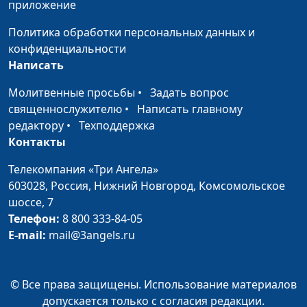
приложение
развития и воспитания
Анна Щукина,
педагог-психолог
Политика обработки персональных данных и
конфиденциальности
Дети с ОВЗ: проблемы и
Анна Богатская,
#679
Написать
их решение
Анна Щукина,
педагог-психолог
Молитвенные просьбы
•
Задать вопрос
священнослужителю
•
Написать главному
Строим гармоничные
Анна Богатская,
#678
редактору
•
Техподдержка
отношения
Мария Вачева,
Контакты
психолог, семейный
консультант
Телекомпания «Три Ангела»
603028,
Россия, Нижний Новгород,
Комсомольское
Как воспитать сына
Анна Богатская,
#677
шоссе, 7
женщине?
Мария Вачева,
Телефон:
8 800 333-84-05
психолог, семейный
E-mail:
mail@3angels.ru
консультант
Женщина и старость
Анна Богатская,
#676
непримиримы?
© Все права защищены. Использование материалов
Мария Вачева,
допускается только с согласия редакции.
психолог, семейный