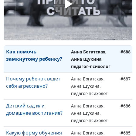
ребенка
Анна Щукина,
педагог-психолог
Зачем ребенку раннее
Анна Богатская,
#689
развитие?
Анна Щукина,
педагог-психолог
Как помочь
Анна Богатская,
#688
замкнутому ребенку?
Анна Щукина,
педагог-психолог
Почему ребенок ведет
Анна Богатская,
#687
себя агрессивно?
Анна Щукина,
педагог-психолог
Детский сад или
Анна Богатская,
#686
домашнее воспитание?
Анна Щукина,
педагог-психолог
Какую форму обучения
Анна Богатская,
#685