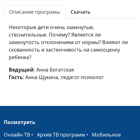
выбрать?
Анна Щукина,
Описание програмы
Скачать
педагог-психолог
Особенности развития
Анна Богатская,
#684
Некоторые дети очень замкнутые,
слабослышащих и
Анна Щукина,
стеснительные. Почему? Является ли
глухих детей
педагог-психолог
замкнутость отклонением от нормы? Влияют ли
скованность и застенчивость на самооценку
Развитие слепых и
Анна Богатская,
#683
ребенка?
слабовидящих детей
Анна Щукина,
педагог-психолог
Ведущий
: Анна Богатская
Гость
: Анна Щукина, педагог-психолог
Развитие и воспитание
Анна Богатская,
#682
ребенка с умственной
Анна Щукина,
отсталостью
педагог-психолог
Дети с задержкой
Анна Богатская,
#681
психического развития
Анна Щукина,
Посмотреть
педагог-психолог
Онлайн ТВ
•
Архив ТВ программ
•
Мобильное
Дети с РАС: особенности
Анна Богатская,
#680