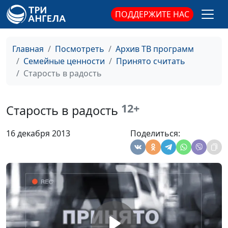
ПОДДЕРЖИТЕ НАС
Брак, который убивает
Мария Рожкова,
#320
любовь
Лидия Дмитриевна
Нейкурс, семейный
Главная
Посмотреть
Архив ТВ программ
консультант
Семейные ценности
Принято считать
Сексуальная
Старость в радость
Мария Рожкова,
#319
несовместимость
Лидия Дмитриевна
Нейкурс, семейный
12+
Старость в радость
консультант
Кибер-измена
Мария Рожкова,
#318
16 декабря 2013
Поделиться:
Лидия Дмитриевна
Нейкурс, семейный
консультант
Планирование
Мария Рожкова,
#317
семейного бюджета
Лидия Дмитриевна
Нейкурс, семейный
консультант