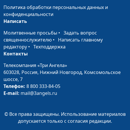
консультант
Политика обработки персональных данных и
Как правильно
Мария Рожкова,
#308
конфиденциальности
воспитывать девочку?
Лидия Дмитриевна
Написать
Нейкурс, семейный
Молитвенные просьбы
•
Задать вопрос
консультант
священнослужителю
•
Написать главному
Как воспитать мальчика
Мария Рожкова,
#307
редактору
•
Техподдержка
настоящим мужчиной?
Лидия Дмитриевна
Контакты
Нейкурс, семейный
Телекомпания «Три Ангела»
консультант
603028,
Россия, Нижний Новгород,
Комсомольское
Ребенок идет в садик
Мария Рожкова,
#306
шоссе, 7
или школу: правильная
Лидия Дмитриевна
Телефон:
8 800 333-84-05
подготовка
Нейкурс, семейный
E-mail:
mail@3angels.ru
консультант
Ребенок - инвалид
Мария Рожкова,
#305
© Все права защищены. Использование материалов
Лидия Дмитриевна
допускается только с согласия редакции.
Нейкурс, семейный