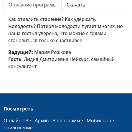
Описание програмы
Скачать
Как ужиться с
Мария Рожкова,
#312
авторитарной
Как отдалить старение? Как удержать
Лидия Дмитриевна
личностью?
молодость? Потеря молодости пугает многих, но
Нейкурс, семейный
наша гостья уверена, что можно с годами
консультант
становиться только счастливее.
Если жена лидер
Мария Рожкова,
#311
Ведущий
: Мария Рожкова
Лидия Дмитриевна
Гость
: Лидия Дмитриевна Нейкурс, семейный
Нейкурс, семейный
консультант
консультант
Идеальная женщина
Мария Рожкова,
#310
Лидия Дмитриевна
Нейкурс, семейный
консультант
Посмотреть
Идеальный мужчина
Мария Рожкова,
#309
Лидия Дмитриевна
Онлайн ТВ
•
Архив ТВ программ
•
Мобильное
Нейкурс, семейный
приложение