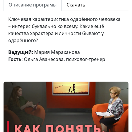
речь?
Описание програмы
Скачать
психолог-тренер
Как жить по своему
Мария Мараханова,
#728
Ключевая характеристика одарённого человека
сценарию?
Ольга Аванесова,
– интерес буквально ко всему. Какие ещё
психолог-тренер
качества характера и личности бывают у
одарённого?
Родовые сценарии:
Мария Мараханова,
#727
невидимое влияние на
Ольга Аванесова,
Ведущий
: Мария Мараханова
нашу жизнь
психолог-тренер
Гость
: Ольга Аванесова, психолог-тренер
Три условия успешной
Мария Мараханова,
#726
сепарации
Ольга Аванесова,
психолог-тренер
Как сформировать
Мария Мараханова,
#725
жизненную стратегию?
Ольга Аванесова,
психолог-тренер
Как прожить СВОЮ
Мария Мараханова,
#724
жизнь?
Ольга Аванесова,