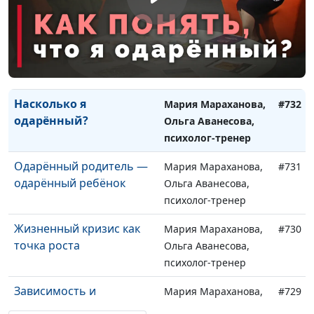
психолог-тренер
Как помочь ребенку
Мария Мараханова,
#733
выбрать профессию?
Ольга Аванесова,
психолог-тренер
Насколько я
Мария Мараханова,
#732
одарённый?
Ольга Аванесова,
психолог-тренер
Одарённый родитель —
Мария Мараханова,
#731
одарённый ребёнок
Ольга Аванесова,
психолог-тренер
Жизненный кризис как
Мария Мараханова,
#730
точка роста
Ольга Аванесова,
психолог-тренер
Зависимость и
Мария Мараханова,
#729
созависимость – о чём
Ольга Аванесова,