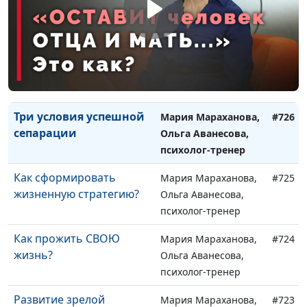
сценарию?
Ольга Аванесова,
психолог-тренер
Родовые сценарии:
Мария Мараханова,
#727
невидимое влияние на
Ольга Аванесова,
нашу жизнь
психолог-тренер
Три условия успешной
Мария Мараханова,
#726
сепарации
Ольга Аванесова,
психолог-тренер
Как сформировать
Мария Мараханова,
#725
жизненную стратегию?
Ольга Аванесова,
психолог-тренер
Как прожить СВОЮ
Мария Мараханова,
#724
жизнь?
Ольга Аванесова,
психолог-тренер
Развитие зрелой
Мария Мараханова,
#723