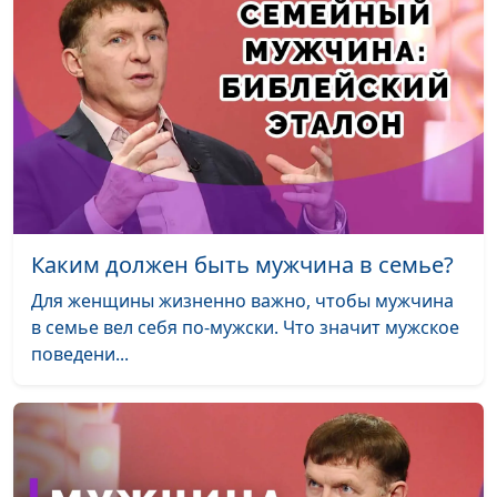
Кто такие абьюзеры?
Мария Мараханова ,
#648
Александр Сахаров,
священнослужитель,
психолог,
консультант по
семейным
взаимоотношениям
Как распознать
Мария Мараханова ,
#647
Каким должен быть мужчина в семье?
абьюзера?
Александр Сахаров,
Для женщины жизненно важно, чтобы мужчина
священнослужитель,
в семье вел себя по-мужски. Что значит мужское
психолог,
поведени...
консультант по
семейным
взаимоотношениям
Мама и папа в жизни
Анна Богатская,
#646
девочки
Ольга Лебедева,