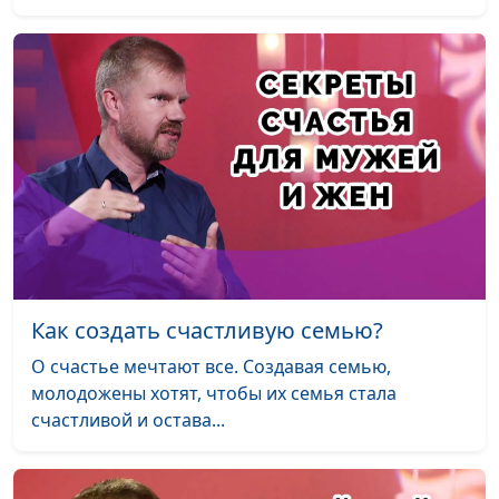
часть)
психолог,
консультант по
семейным
взаимоотношениям
Абьюзеры и тираны:
Мария Мараханова,
#650
особенности мышления
Александр Сахаров,
священнослужитель,
психолог,
консультант по
семейным
взаимоотношениям
Как создать счастливую семью?
Как стать абьюзером
Мария Мараханова,
#649
Александр Сахаров,
О счастье мечтают все. Создавая семью,
священнослужитель,
молодожены хотят, чтобы их семья стала
психолог,
счастливой и остава...
консультант по
семейным
взаимоотношениям