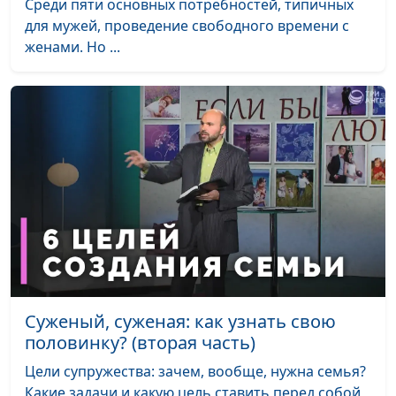
консультант по
Среди пяти основных потребностей, типичных
семейным
для мужей, проведение свободного времени с
взаимоотношениям
женами. Но ...
Родитель-абьюзер: как и
Мария Мараханова ,
#655
от чего защищать
Александр Сахаров,
ребенка
священнослужитель,
психолог,
консультант по
семейным
взаимоотношениям
Кто помогает
Мария Мараханова ,
#654
абьюзерам
Александр Сахаров,
священнослужитель,
психолог,
Суженый, суженая: как узнать свою
консультант по
половинку? (вторая часть)
семейным
взаимоотношениям
Цели супружества: зачем, вообще, нужна семья?
Какие задачи и какую цель ставить перед собой