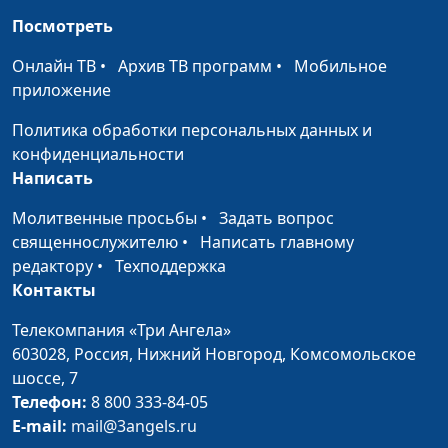
психолог
Посмотреть
Что разрушает семью?
Юлия Синицына,
#635
Онлайн ТВ
•
Архив ТВ программ
•
Мобильное
Елена Горбунова,
приложение
психолог
Политика обработки персональных данных и
Ревность в отношениях
Юлия Синицына,
#634
конфиденциальности
Елена Горбунова,
Написать
психолог
Молитвенные просьбы
•
Задать вопрос
Как сохранить семью,
Юлия Синицына,
#633
священнослужителю
•
Написать главному
оставаясь разными?
Елена Горбунова,
редактору
•
Техподдержка
психолог
Контакты
7 этапов любви в браке
Юлия Синицына,
#632
Телекомпания «Три Ангела»
Елена Горбунова,
603028,
Россия, Нижний Новгород,
Комсомольское
психолог
шоссе, 7
Конфликты в семье
Телефон:
8 800 333-84-05
Юлия Синицына,
#631
E-mail:
mail@3angels.ru
Елена Горбунова,