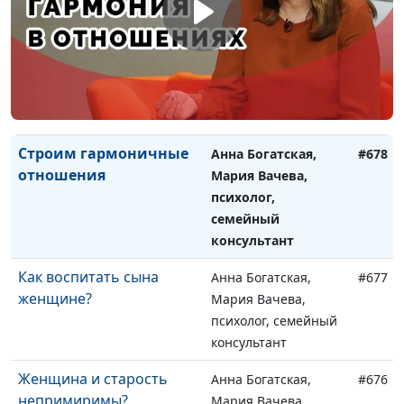
развития и воспитания
Анна Щукина,
педагог-психолог
Дети с ОВЗ: проблемы и
Анна Богатская,
#679
их решение
Анна Щукина,
педагог-психолог
Строим гармоничные
Анна Богатская,
#678
отношения
Мария Вачева,
психолог,
семейный
консультант
Как воспитать сына
Анна Богатская,
#677
женщине?
Мария Вачева,
психолог, семейный
консультант
Женщина и старость
Анна Богатская,
#676
непримиримы?
Мария Вачева,