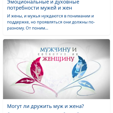
Эмоциональные и духовные
минимальными
Александр Сахаров,
потребности мужей и жен
потерями
священнослужитель,
психолог,
И жены, и мужья нуждаются в понимании и
консультант по
поддержке, но проявляться они должны по-
семейным
разному. От поним...
взаимоотношениям
Поведение жертвы, или
Мария Мараханова,
#657
что привлекает
Александр Сахаров,
абьюзера
священнослужитель,
психолог,
консультант по
семейным
взаимоотношениям
Сексуальная жизнь в
Мария Мараханова,
#656
браке с абьюзером
Александр Сахаров,
священнослужитель,
Могут ли дружить муж и жена?
психолог,