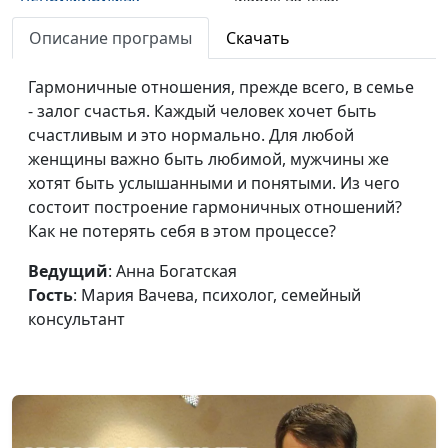
психолог, семейный
Описание програмы
Скачать
консультант
Как сериалы влияют на
Гармоничные отношения, прежде всего, в семье
Анна Богатская,
#675
жизнь женщины?
- залог счастья. Каждый человек хочет быть
Мария Вачева,
счастливым и это нормально. Для любой
психолог, семейный
женщины важно быть любимой, мужчины же
консультант
хотят быть услышанными и понятыми. Из чего
Женщина в гневе - в чем
Анна Богатская,
#674
состоит построение гармоничных отношений?
причина?
Мария Вачева,
Как не потерять себя в этом процессе?
психолог, семейный
Ведущий
: Анна Богатская
консультант
Гость
: Мария Вачева, психолог, семейный
Самооценка: как найти
Анна Богатская,
#673
консультант
золотую середину?
Мария Вачева,
психолог, семейный
консультант
Синдром
Анна Богатская,
#672
эмоционального