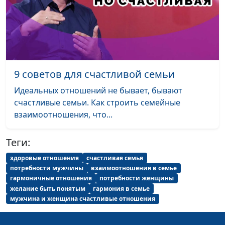
психолог
Мальчик: психология и
Анна Богатская,
#640
биология
Ольга Лебедева,
психолог
На грани развода. Как
Юлия Синицына,
#639
9 советов для счастливой семьи
спасти семью?
Елена Горбунова,
Идеальных отношений не бывает, бывают
психолог
счастливые семьи. Как строить семейные
Послеродовая
Юлия Синицына,
#638
взаимоотношения, что...
депрессия
Елена Горбунова,
психолог
Теги:
Как сохранить семью
здоровые отношения
счастливая семья
Юлия Синицына,
#637
потребности мужчины
взаимоотношения в семье
после рождения
Елена Горбунова,
гармоничные отношения
потребности женщины
ребёнка?
психолог
желание быть понятым
гармония в семье
мужчина и женщина счастливые отношения
Секреты счастливой
Юлия Синицына,
#636
семьи
Елена Горбунова,